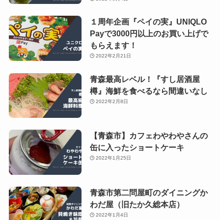
１周年企画『ペイの実』UNIQLO
Payで3000円以上のお買い上げで
もらえます！
2022年2月21日
青森最高レベル！『すし居酒屋
樽』海鮮を食べるなら間違いなし
2022年2月8日
【青森市】カフェわやわやさんの
缶に入ったショートケーキ
2022年1月25日
青森市第二問屋町のダイニングか
わだ屋（旧たか久総本店）
2022年1月4日