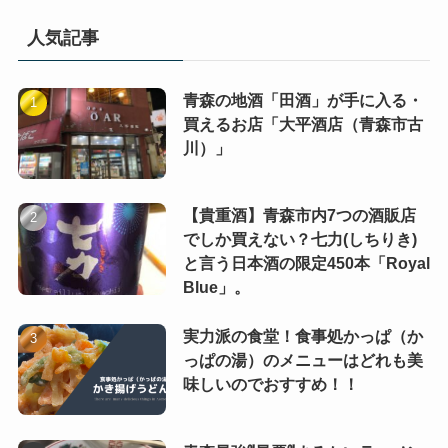
人気記事
青森の地酒「田酒」が手に入る・
買えるお店「大平酒店（青森市古
川）」
【貴重酒】青森市内7つの酒販店
でしか買えない？七力(しちりき)
と言う日本酒の限定450本「Royal
Blue」。
実力派の食堂！食事処かっぱ（か
っぱの湯）のメニューはどれも美
味しいのでおすすめ！！