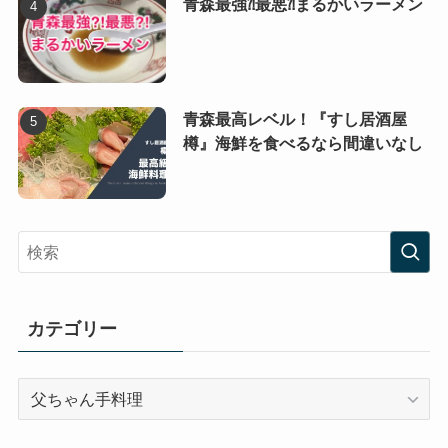
青森最強⁈最悪⁈まるかいラーメン
青森最高レベル！『すし居酒屋
樽』海鮮を食べるなら間違いなし
カテゴリー
カ
テ
ゴ