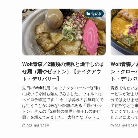
青森市
Wolt青森／2種類の焼豚と焼干しのま
Wolt青森
ぜ麺（麺やゼットン）【テイクアウ
ン・クロー
ト・デリバリー】
ト・デリバ
先日のWolt利用（キッチンクローバー珈琲）
青森でもだい
に続いて今回も頼んでみました。ウォルトは
ービスが始ま
ヘビロテ確定です！ 今回は普段のお昼時間で
分ではありま
は行くことが出来ない距離にある「麺やゼッ
出前館なども
トン」さんの「2種類の焼豚と焼干しのまぜ
ていくでしょう
麺」を頼んでみました。 大好きなゼット...
たことによって
2021年6月24日
2021年6月23日