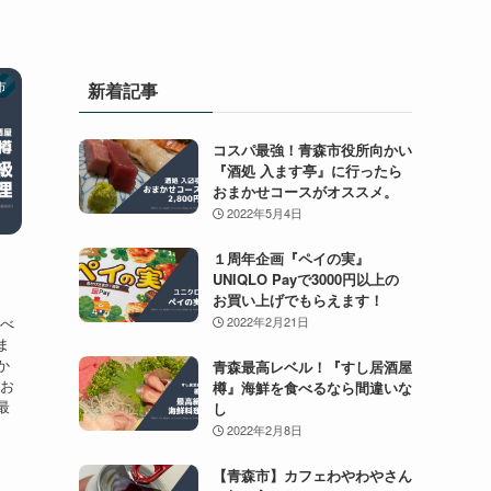
市
新着記事
コスパ最強！青森市役所向かい
『酒処 入ます亭』に行ったら
おまかせコースがオススメ。
2022年5月4日
１周年企画『ペイの実』
』
UNIQLO Payで3000円以上の
お買い上げでもらえます！
食べ
2022年2月21日
ま
か
青森最高レベル！『すし居酒屋
らお
樽』海鮮を食べるなら間違いな
最
し
2022年2月8日
【青森市】カフェわやわやさん