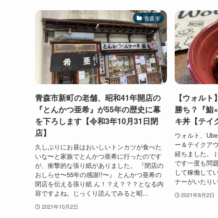
青森市
青森市新町の老舗、昭和41年開店の
【ウォルト
『とんかつ亜希』が55年の歴史に幕
勝ち？『鮨
を下ろします【令和3年10月31日閉
キ丼【テイ
店】
ウォルト、Ube
ー＆テイクア
久しぶりにお昼はおいしいトンカツが食べた
経ちました。 
いな〜と家族でとんかつ亜希に行ったのです
です一度も問
が、衝撃的な張り紙がありました。 『閉店の
して稼働してい
おしらせ〜55年の感謝!!〜』 とんかつ亜希の
ナーがいたりい
閉店を伝える張り紙 ん！？え？？？となる内
容ですよね。じっくり読んでみると昭...
2021年8月2日
2021年10月2日