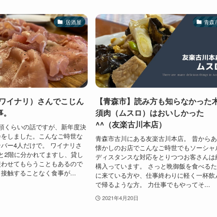
居酒屋
青森
I（ワイナリ）さんでこじん
【青森市】読み方も知らなかった
事。
須肉（ムスロ）はおいしかった
^^（友楽古川本店）
頭くらいの話ですが、新年度決
会をしました。こんなご時世な
青森市古川にある友楽古川本店。 昔から
バー4人だけで。 ワイナリさ
懐かしのお店でこんなご時世でもソーシャ
と2階に分かれてますし、貸し
ディスタンスな対応をとりつつお客さんは
使わせてもらうこともあるので
構入っています。 さっと晩御飯を食べる
接触することなく食事が...
に来ている方や、仕事終わりに軽く一杯飲
で帰るような方。 力仕事でもやってそ...
2021年4月20日