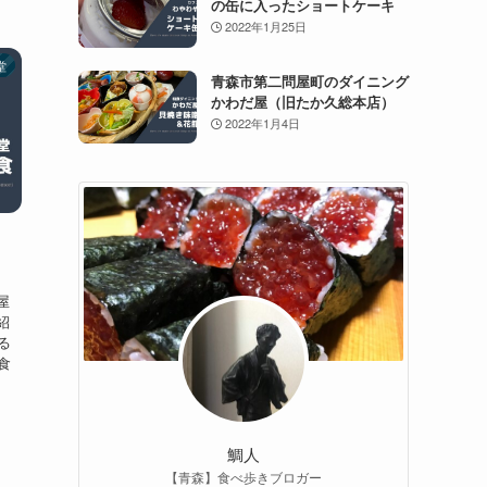
の缶に入ったショートケーキ
2022年1月25日
堂
青森市第二問屋町のダイニング
かわだ屋（旧たか久総本店）
2022年1月4日
屋
紹
る
食
鯛人
【青森】食べ歩きブロガー