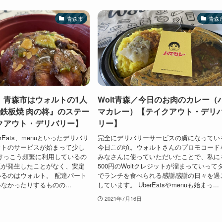
青森市
青森
】青森市はウォルトの1人
Wolt青森／今日のお肉のカレー（
×鉄板焼 肉の柊』のステー
マカレー）【テイクアウト・デリ
クアウト・デリバリー】
リー】
rEats、menuといったデリバリ
完全にデリバリーサービスの虜になってい
ウトのサービスが始まって少し
今日この頃。ウォルトさんのプロモコード
けっこう頻繁に利用しているの
みなさんに使っていただいたことで、私に
題が発生したことがなく、安定
500円のWoltクレジットが溜まっていって
るのはウォルト。 配達パート
でランチを食べられる感謝感謝の日々を過
なかったりするものの...
しています。 UberEatsやmenuも始まっ...
2021年7月16日