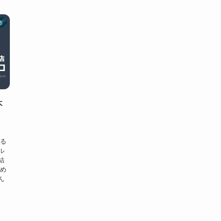
市
木
ある
ル
結
ため
ん