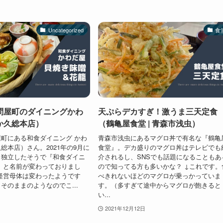
Uncategorized
食
問屋町のダイニングかわ
天ぷらデカすぎ！激うま三天定食
か久総本店）
（鶴亀屋食堂 | 青森市浅虫）
町にある和食ダイニング かわ
青森市浅虫にあるマグロ丼で有名な『鶴亀
総本店）さん。2021年の9月に
食堂』。デカ盛りのマグロ丼はテレビでも
ら独立したそうで『和食ダイニ
介されるし、SNSでも話題になることもあ
』と名前が変わっておりまし
ので知ってる方も多いかな？ ↓これです。
経営母体は変わったようです
べきれないほどのマグロが乗っかっていま
そのままのようなのでこ...
す。（多すぎて途中からマグロが飽きると
い...
2021年12月12日