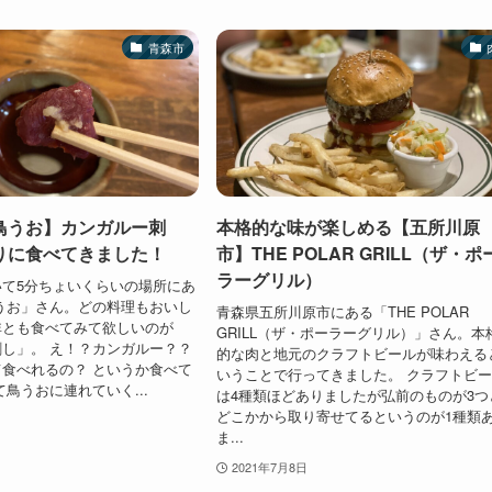
青森市
鳥うお】カンガルー刺
本格的な味が楽しめる【五所川原
りに食べてきました！
市】THE POLAR GRILL（ザ・ポ
ラーグリル）
て5分ちょいくらいの場所にあ
うお」さん。どの料理もおいし
青森県五所川原市にある「THE POLAR
非とも食べてみて欲しいのが
GRILL（ザ・ポーラーグリル）」さん。本
し」。 え！？カンガルー？？
的な肉と地元のクラフトビールが味わえる
食べれるの？ というか食べて
いうことで行ってきました。 クラフトビ
て鳥うおに連れていく...
は4種類ほどありましたが弘前のものが3つ
どこかから取り寄せてるというのが1種類
ま...
2021年7月8日