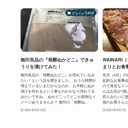
父ちゃん手料理
無印良品の『発酵ぬかどこ』できゅ
WAINAR
うりを漬けてみた！
まりとお食
無印良品の「発酵ぬかどこ」が売れているみ
先月（4月）の
たい！という話を聞きました。 おうち時間が
起的なお食事
増えているいまだからなのか、お手軽にぬか
ので身近なメン
漬けを作れるという事なのかかなり売れてる
んはお店が1階
みたいですね。 ぬかどこってどこか面倒なイ
切りみたいに
メージありませんか？ 無印の「発酵ぬ...
他のお客さんと
2021年5月15日
2021年5月7日