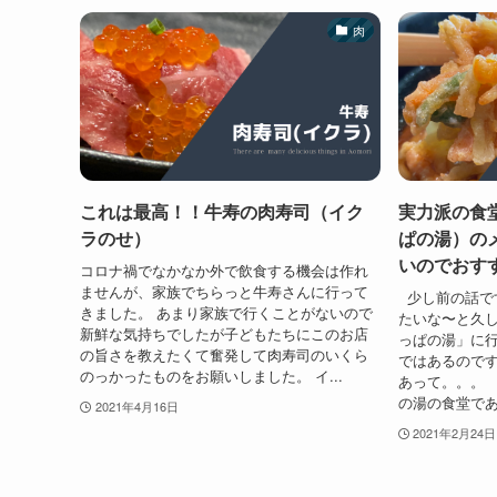
肉
これは最高！！牛寿の肉寿司（イク
実力派の食
ラのせ）
ぱの湯）の
いのでおす
コロナ禍でなかなか外で飲食する機会は作れ
ませんが、家族でちらっと牛寿さんに行って
少し前の話で
きました。 あまり家族で行くことがないので
たいな〜と久
新鮮な気持ちでしたが子どもたちにこのお店
っぱの湯」に行
の旨さを教えたくて奮発して肉寿司のいくら
ではあるので
のっかったものをお願いしました。 イ...
あって。。。
の湯の食堂であ
2021年4月16日
2021年2月24日