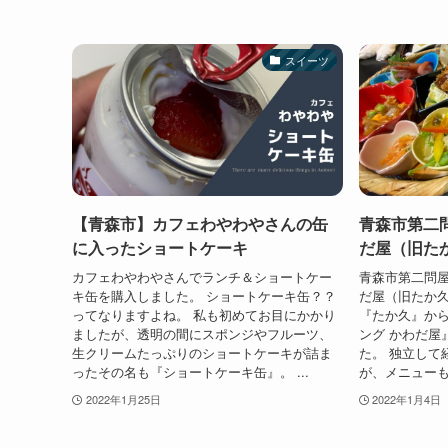
スイーツ
【青森市】カフェわやわやさんの缶
青森市第二
に入ったショートケーキ
だ屋（旧た
カフェわやわやさんでランチ＆ショートケー
青森市第二問屋
キ缶を購入しました。 ショートケーキ缶？？
だ屋（旧たか久
ってなりますよね。 私も初めてお目にかかり
『たか久』か
ましたが、透明の間にスポンジやフルーツ、
ング かわだ屋
生クリームたっぷりのショートケーキが詰ま
た。 独立して
ったその名も『ショートケーキ缶』。 ...
が、メニューも
2022年1月25日
2022年1月4日