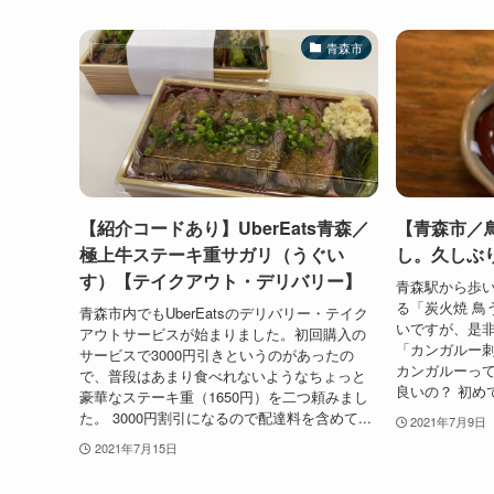
青森市
【紹介コードあり】UberEats青森／
【青森市／
極上牛ステーキ重サガリ（うぐい
し。久しぶ
す）【テイクアウト・デリバリー】
青森駅から歩い
る「炭火焼 鳥
青森市内でもUberEatsのデリバリー・テイク
いですが、是
アウトサービスが始まりました。初回購入の
「カンガルー刺
サービスで3000円引きというのがあったの
カンガルーって
で、普段はあまり食べれないようなちょっと
良いの？ 初め
豪華なステーキ重（1650円）を二つ頼みまし
た。 3000円割引になるので配達料を含めて...
2021年7月9日
2021年7月15日