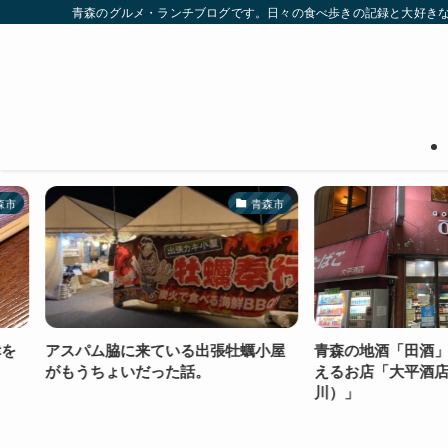
青森のグルメ・ランチブログです。日々の食べ歩きの記録と大好き
青森市
アスパム脇に来ている出張牡蠣小屋
青森の地酒「田酒」が手
がもうちょいだった話。
えるお店「大平酒店（青
川）」