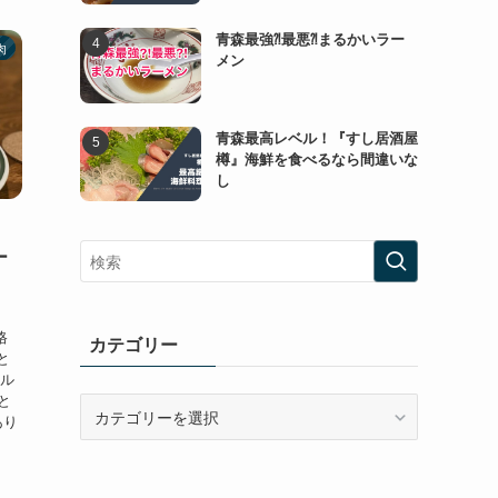
青森最強⁈最悪⁈まるかいラー
肉
メン
青森最高レベル！『すし居酒屋
樽』海鮮を食べるなら間違いな
し
ー
格
カテゴリー
と
ール
と
カ
あり
テ
ゴ
リ