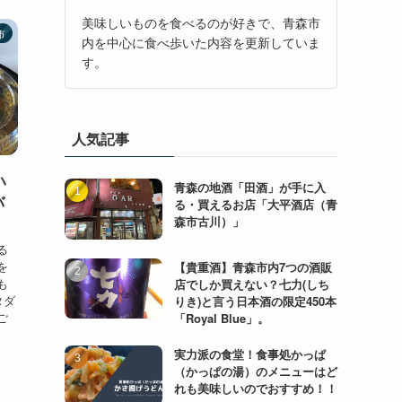
美味しいものを食べるのが好きで、青森市
市
内を中心に食べ歩いた内容を更新していま
す。
人気記事
ハ
青森の地酒「田酒」が手に入
バ
る・買えるお店「大平酒店（青
森市古川）」
る
を
【貴重酒】青森市内7つの酒販
も
店でしか買えない？七力(しち
タダ
りき)と言う日本酒の限定450本
ご
「Royal Blue」。
実力派の食堂！食事処かっぱ
（かっぱの湯）のメニューはど
れも美味しいのでおすすめ！！