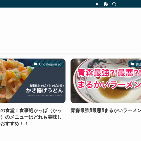
Uncategorized
青森市
堂！食事処かっぱ（かっ
青森最強⁈最悪⁈まるかいラーメン
メニューはどれも美味し
すめ！！