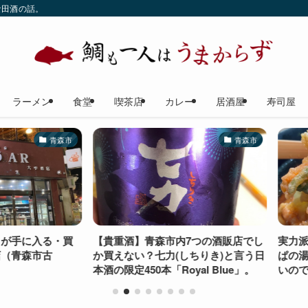
な田酒の話。
ラーメン
食堂
喫茶店
カレー
居酒屋
寿司屋
青森市
青森市
に入る・買
【貴重酒】青森市内7つの酒販店でし
実力派の食
森市古
か買えない？七力(しちりき)と言う日
ぱの湯）の
本酒の限定450本「Royal Blue」。
いのでおす