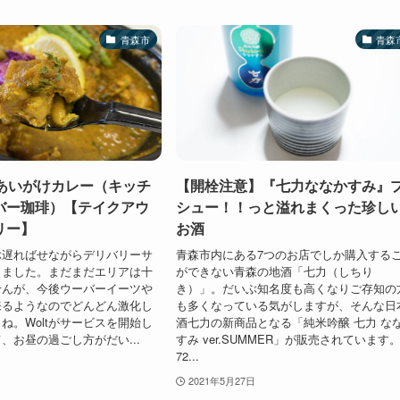
青森市
青森
／あいがけカレー（キッチ
【開栓注意】『七力ななかすみ』
バー珈琲）【テイクアウ
シュー！！っと溢れまくった珍し
リー】
お酒
ぶ遅ればせながらデリバリーサ
青森市内にある7つのお店でしか購入する
りました。まだまだエリアは十
ができない青森の地酒「七力（しちり
せんが、今後ウーバーイーツや
き）」。だいぶ知名度も高くなりご存知の
来るようなのでどんどん激化し
も多くなっている気がしますが、そんな日
ね。Woltがサービスを開始し
酒七力の新商品となる「純米吟醸 七力 な
、お昼の過ごし方がだい...
すみ ver.SUMMER」が販売されています
72...
2021年5月27日