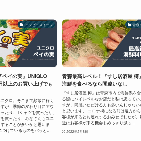
コンビニスイーツ
青森
ペイの実』UNIQLO
青森最高レベル！『すし居酒屋 樽
00円以上のお買い上げでも
海鮮を食べるなら間違いなし
『すし居酒屋 樽』は青森市内で海鮮系を
る際にハイレベルなお店だと私は思ってい
ユニクロ。そこまで頻繁に行く
すが、同感いただける方も多いんじゃない
ですが、季節の変わり目にアウ
と思います。 コロナ禍になる前は遠方か
ったり、Tシャツを買ったり、
客様が来るとお連れするおみせでしたが、
どを買ったり、みなさんもユニ
近はお客様が来る機会もめっきり減っ...
物することが多いかと思いま
につけているものをパッと...
2022年2月8日