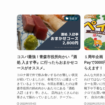
青森市
コスパ最強！青森市役所向かい『酒
１周年企画『
処 入ます亭』に行ったらおまかせコ
Payで30
ースがオススメ。
らえます！
コロナ禍で外で飲み食いするのが難しい状況
みんな大好き
が続いていましたが、各地でだいぶ緩まって
わけではない
きているようですね。今回お邪魔したのは青
ターを買いに行
森市役所の斜め向かいあたりにある『酒処
靴下や下着な
入〼（ます）亭』さん。 店内はたくさんのお
クロでお買い
客さんで賑わっていましたが、テーブル...
す。 自分の身
2022年5月4日
2022年2月21日