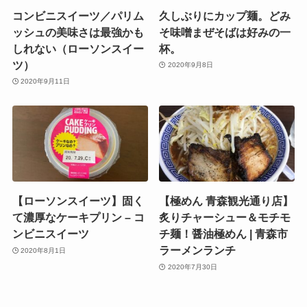
コンビニスイーツ／パリム
久しぶりにカップ麺。どみ
ッシュの美味さは最強かも
そ味噌まぜそばは好みの一
しれない（ローソンスイー
杯。
ツ）
2020年9月8日
2020年9月11日
【ローソンスイーツ】固く
【極めん 青森観光通り店】
て濃厚なケーキプリン – コ
炙りチャーシュー＆モチモ
ンビニスイーツ
チ麺！醤油極めん | 青森市
ラーメンランチ
2020年8月1日
2020年7月30日