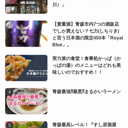
川）」
【貴重酒】青森市内7つの酒販店
でしか買えない？七力(しちりき)
と言う日本酒の限定450本「Royal
Blue」。
実力派の食堂！食事処かっぱ（か
っぱの湯）のメニューはどれも美
味しいのでおすすめ！！
青森最強⁈最悪⁈まるかいラーメン
青森最高レベル！『すし居酒屋