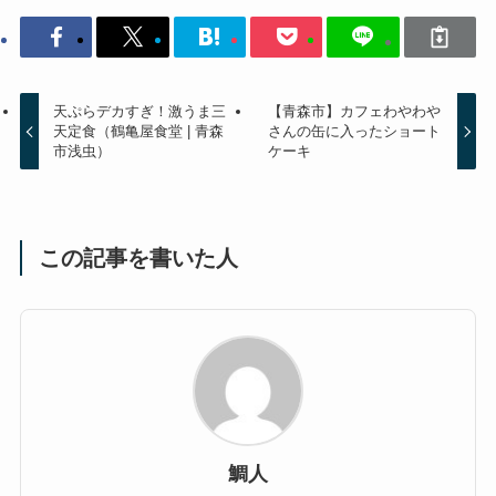
天ぷらデカすぎ！激うま三
【青森市】カフェわやわや
天定食（鶴亀屋食堂 | 青森
さんの缶に入ったショート
市浅虫）
ケーキ
この記事を書いた人
鯛人