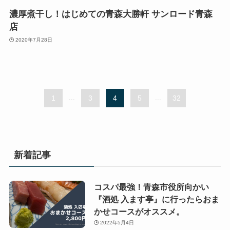
濃厚煮干し！はじめての青森大勝軒 サンロード青森
店
2020年7月28日
1
...
3
4
5
...
32
新着記事
コスパ最強！青森市役所向かい
『酒処 入ます亭』に行ったらおま
かせコースがオススメ。
2022年5月4日