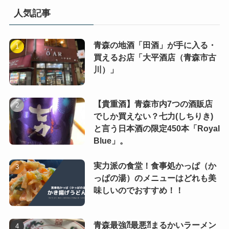
人気記事
青森の地酒「田酒」が手に入る・
買えるお店「大平酒店（青森市古
川）」
【貴重酒】青森市内7つの酒販店
でしか買えない？七力(しちりき)
と言う日本酒の限定450本「Royal
Blue」。
実力派の食堂！食事処かっぱ（か
っぱの湯）のメニューはどれも美
味しいのでおすすめ！！
青森最強⁈最悪⁈まるかいラーメン