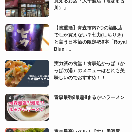
買えるお店「大平酒店（青森市古
川）」
【貴重酒】青森市内7つの酒販店
でしか買えない？七力(しちりき)
と言う日本酒の限定450本「Royal
Blue」。
実力派の食堂！食事処かっぱ（か
っぱの湯）のメニューはどれも美
味しいのでおすすめ！！
青森最強⁈最悪⁈まるかいラーメン
青森最高レベル！『すし居酒屋