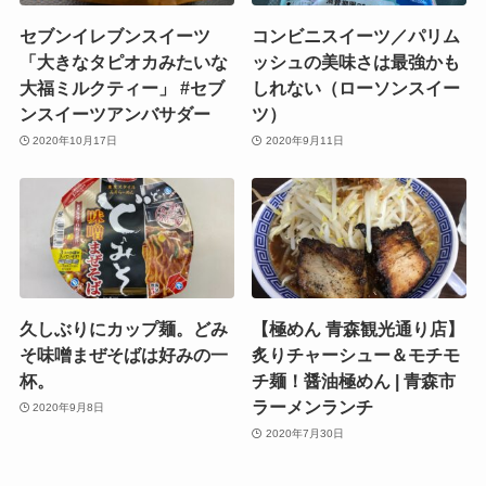
セブンイレブンスイーツ
コンビニスイーツ／パリム
「大きなタピオカみたいな
ッシュの美味さは最強かも
大福ミルクティー」 #セブ
しれない（ローソンスイー
ンスイーツアンバサダー
ツ）
2020年10月17日
2020年9月11日
久しぶりにカップ麺。どみ
【極めん 青森観光通り店】
そ味噌まぜそばは好みの一
炙りチャーシュー＆モチモ
杯。
チ麺！醤油極めん | 青森市
ラーメンランチ
2020年9月8日
2020年7月30日