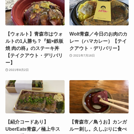
【ウォルト】青森市はウォ
Wolt青森／今日のお肉のカ
ルトの1人勝ち？『鮨×鉄板
レー（ハマカレー）【テイ
焼 肉の柊』のステーキ丼
クアウト・デリバリー】
【テイクアウト・デリバリ
2021年7月16日
ー】
2021年8月2日
【紹介コードあり】
【青森市／鳥うお】カンガ
UberEats青森／極上牛ス
ルー刺し。久しぶりに食べ