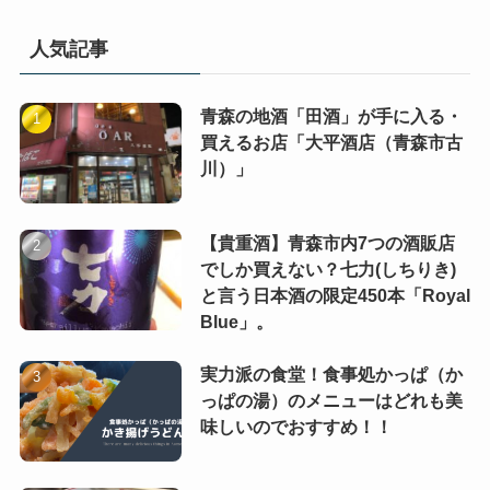
人気記事
青森の地酒「田酒」が手に入る・
買えるお店「大平酒店（青森市古
川）」
【貴重酒】青森市内7つの酒販店
でしか買えない？七力(しちりき)
と言う日本酒の限定450本「Royal
Blue」。
実力派の食堂！食事処かっぱ（か
っぱの湯）のメニューはどれも美
味しいのでおすすめ！！