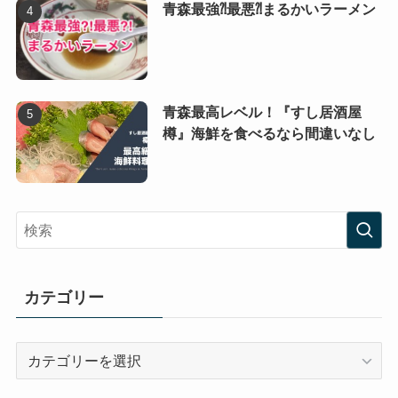
青森最強⁈最悪⁈まるかいラーメン
青森最高レベル！『すし居酒屋
樽』海鮮を食べるなら間違いなし
カテゴリー
カ
テ
ゴ