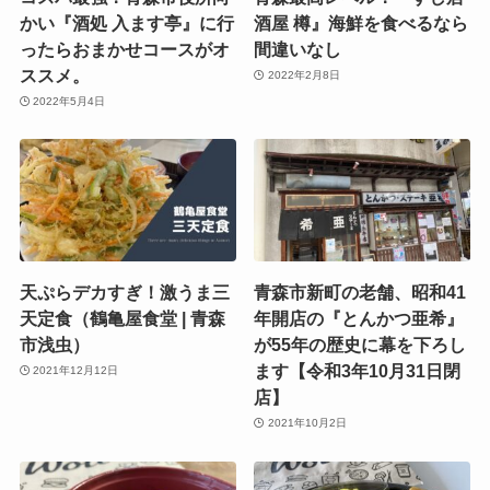
かい『酒処 入ます亭』に行
酒屋 樽』海鮮を食べるなら
ったらおまかせコースがオ
間違いなし
ススメ。
2022年2月8日
2022年5月4日
天ぷらデカすぎ！激うま三
青森市新町の老舗、昭和41
天定食（鶴亀屋食堂 | 青森
年開店の『とんかつ亜希』
市浅虫）
が55年の歴史に幕を下ろし
ます【令和3年10月31日閉
2021年12月12日
店】
2021年10月2日