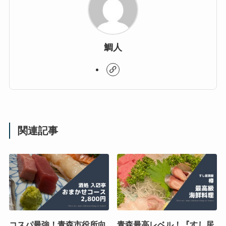
鯛人
関連記事
コスパ最強！青森市役所向
青森最高レベル！『すし居