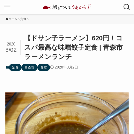
ホーム
定食
【ドサン子ラーメン】620円！コ
2020
スパ最高な味噌餃子定食 | 青森市
8/02
ラーメンランチ
2020年8月2日
定食
青森市
食堂