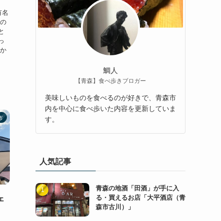
有名
るの
と
っ
しか
鯛人
【青森】食べ歩きブロガー
美味しいものを食べるのが好きで、青森市
内を中心に食べ歩いた内容を更新していま
市
す。
人気記事
青森の地酒「田酒」が手に入
る・買えるお店「大平酒店（青
ェ
森市古川）」