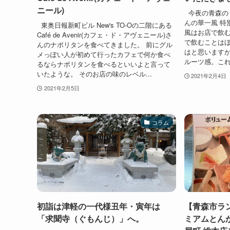
ニール)
今夜の青森の
んの華一風 特
東奥日報新町ビル New's TO-Oの二階にある
風はお店で飲
Café de Avenir(カフェ・ド・アヴェニール)さ
で飲むことはほ
んのナポリタンを食べてきました。 前にグル
はと思います
メっぽい人が初めて行ったカフェで何か食べ
ルーツ感。これ
るならナポリタンを食べるといいよと言って
いたような。 そのお店の味のレベル...
2021年2月4日
2021年2月5日
コラム
初詣は津軽の一代様丑年・寅年は
【青森市ラ
「求聞寺（ぐもんじ）」へ。
ミアムとん