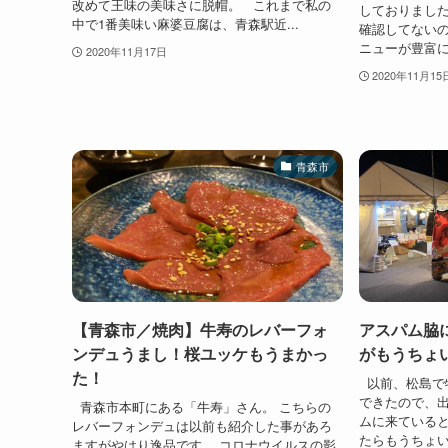
改めて王味の美味さに脱帽。 これまで私の
しておりまし
中で1番美味い麻婆豆腐は、青森駅近...
確認してない
ニューが豊富に
2020年11月17日
2020年11月15
青森市
【青森市／焼肉】牛寿のレバーフォ
アスパム脇
ンデュうまし！桜ユッケもうまかっ
がもうちょ
た！
以前、松島で
できたので、
青森市本町にある「牛寿」さん。 こちらの
ムに来ている
レバーフォンデュは以前も紹介した事があろ
たらもうちょい
ますがやはり逸品です。 コロナウイルスの影