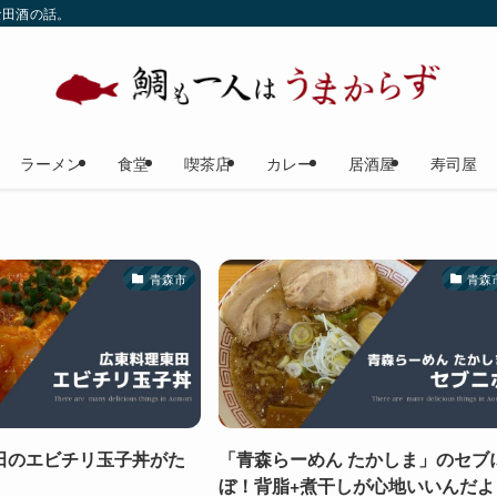
な田酒の話。
ラーメン
食堂
喫茶店
カレー
居酒屋
寿司屋
青森市
青森
田のエビチリ玉子丼がた
「青森らーめん たかしま」のセブ
ぼ！背脂+煮干しが心地いいんだよ