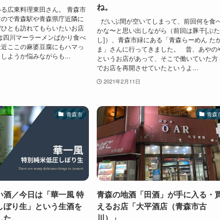
ね。
る広東料理東田さん。 青森市
すので青森駅や青森県庁近隣に
だいぶ間が空いてしまって、前回何を食
ぜひとも訪れてもらいたいお店
かな〜と思い出しながら（前回は豚干[ぶ
は四川マーラーメンばかり食べ
し]）、青森市緑にある「青森らーめん た
最近ここの麻婆豆腐にもハマっ
ま」さんに行ってきました。 昔、あやの
しようか悩みながらも...
というお店があって、そこで働いていた方
でお店を再開させていたというよ...
2021年2月11日
青森市
青森
い酒／今日は「華一風 特
青森の地酒「田酒」が手に入る・
しぼり生」という生酒を
えるお店「大平酒店（青森市古
した。
川）」