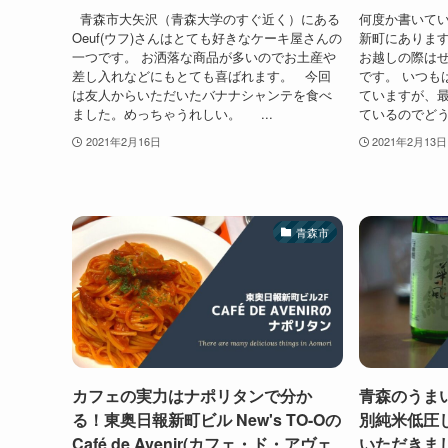
青森市大矢沢（青森大学のすぐ近く）にある
何度か書いてい
Oeuf(ウフ)さんはとても好きなケーキ屋さんの
新町にありま
一つです。 お洒落な商品が多いのでお土産や
お越しの際は
差し入れなどにもとても喜ばれます。 今回
です。 いつも
は友人からいただいたバナナシャンテを食べ
ていますが、
ました。めっちゃうれしい。 ...
ているのでどう
2021年2月16日
2021年2月13日
青森市
カフェの実力はナポリタンで分か
青森のうま
る！東奥日報新町ビル New's TO-Oの
別純米低圧
Café de Avenir(カフェ・ド・アヴェ
いただきま