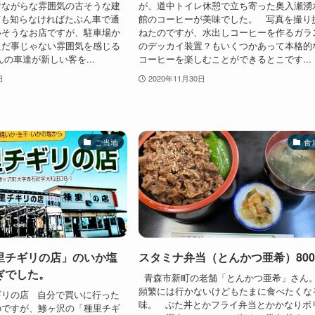
昔ながらな雰囲気の古そうな建
が、道中トイレ休憩で立ち寄った奥入瀬湧
何も知らなければたぶん車で通
館のコーヒーが美味でした。 写真を撮り
いそうなお店ですが、駐車場か
ねたのですが、水出しコーヒーを作るガラ
ただ事じゃない雰囲気を感じる
のデッカイ装置？もいくつかあって本格的
んの車達が新しい客を...
コーヒーを楽しむことができるとこです...
日
2020年11月30日
ご当地
食
里チギリの店」のいか塩
スタミナ弁当（とんかつ亜希）80
ぎでした。
青森市新町の老舗「とんかつ亜希」さん
頻繁には行かないけどもたまに食べたくな
ギリの店 自分で買いに行った
味。 ぶた丼とかフライ弁当とかかなりボ
のですが、鯵ヶ沢の「種里チギ