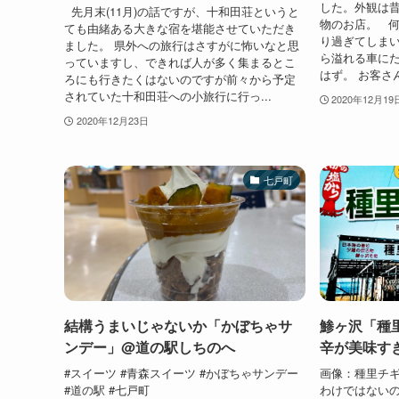
した。外観は
先月末(11月)の話ですが、十和田荘というと
物のお店。 
ても由緒ある大きな宿を堪能させていただき
り過ぎてしま
ました。 県外への旅行はさすがに怖いなと思
ら溢れる車に
っていますし、できれば人が多く集まるとこ
はず。 お客さ
ろにも行きたくはないのですが前々から予定
されていた十和田荘への小旅行に行っ...
2020年12月19
2020年12月23日
七戸町
結構うまいじゃないか「かぼちゃサ
鯵ヶ沢「種
ンデー」@道の駅しちのへ
辛が美味す
#スイーツ #青森スイーツ #かぼちゃサンデー
画像：種里チ
#道の駅 #七戸町
わけではない