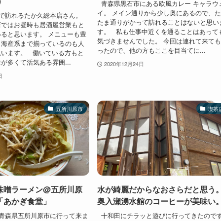
）
青森県黒石市にある欧風カレー キャラウ
イ。 メイン通りから少し奥にあるので、
で訪れるたか久総本店さん。
たま通りがかって訪れることはないと思い
店ではお昼時も居酒屋営業もと
す。 私も仕事中近くを通ることはあって
ると思います。 メニューも豊
気づきませんでした。 今回は連れて来て
ら海産系まで揃っているのも人
ったので、他の方もここを目当てに...
思います。 働いている方もと
が多くて活気ある雰囲...
2020年12月24日
日
五所川原市
喫茶
味噌ラーメン@五所川原
水が綺麗だからなおさらだと思う
「あかぎ食堂」
奥入瀬湧水館のコーヒーが美味い
青森県五所川原市に行って来ま
十和田にチラッと遊びに行ってきたので