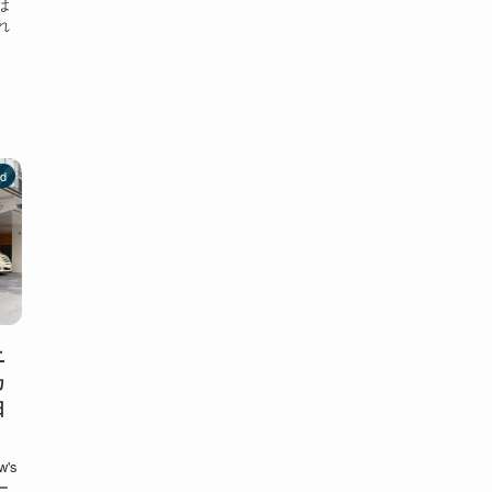
は
れ
ed
ニ
カ
日
's
ー