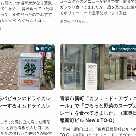
ューム満点のメニューが好きで数年前まで
うお店のいか塩辛がかなり贅沢
ガッツリ食べてましたが、歳を重ねるに連
でご紹介。 普段食べていた塩
てボリューミーで濃厚なガッツリ系は...
違って、別物だったのでおすす
ないかがあるからこそ出...
2020年11月20日
日
田子町
Uncategoriz
るパピヨンのドライカレ
青森市新町「カフェ・ド・アヴェ
レーするオムドライカレ
ール」で「ごろっと野菜のスープ
レー」を食べてきました。（東奥
報新町ビル New's TO-O）
に行った際に立ち寄った喫茶
ン」と言う看板が入り口にあ
青森市新町にある「東奥日報新町ビル New
し年配の優しいご夫婦？が経営
TO-O」の2階には「カフェ・ド・アヴェニ