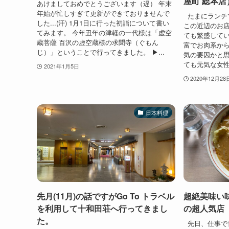
屋町 総本店
あけましておめでとうございます（遅） 年末
年始が忙しすぎて更新ができておりませんで
たまにランチ
した...(汗) 1月1日に行った初詣について書い
この近辺のお
てみます。 今年丑年の津軽の一代様は「虚空
ても繁盛してい
蔵菩薩 百沢の虚空蔵様の求聞寺（ぐもん
富でお肉系か
じ）」ということで行ってきました。 ▶...
気の要因かと
ても元気な女性
2021年1月5日
2020年12月28
日本料理
先月(11月)の話ですがGo To トラベル
超絶美味い
を利用して十和田荘へ行ってきまし
の超人気店
た。
先日、仕事で