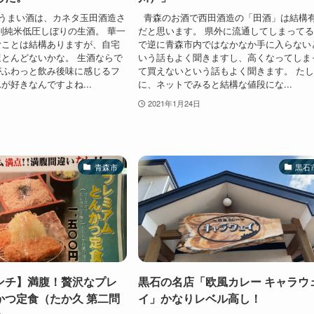
うまい酒は、カネタ玉田酒造さ
青森のお酒で西田酒造の「田酒」は結構
別純米低圧しぼりの生酒。 華一
だと思います。 県外に流通してしまって
むことは結構ありますが、自宅
で逆に青森市内ではなかなか手に入らない
とんどないかな。 生酒ならで
いう話もよく聞きますし、高くなってしま
がふわっと飲み後味に感じるフ
て買えないという話もよく聞きます。 た
が好きなんですよね...
に、ネットでみると結構な値段にな...
2021年1月24日
青森市
黒石
ンチ】満腹！贅沢なプレ
黒石の名店「欧風カレー キャラウ
かつ定食（たか久 第二問
イ」かなりレベル高し！