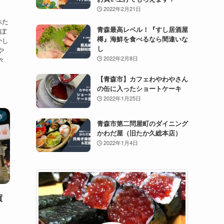
2022年2月21日
べた
青森最高レベル！『すし居酒屋
たぼ
樽』海鮮を食べるなら間違いな
かし
し
や
2022年2月8日
々
【青森市】カフェわやわやさん
の缶に入ったショートケーキ
2022年1月25日
市
青森市第二問屋町のダイニング
かわだ屋（旧たか久総本店）
2022年1月4日
買