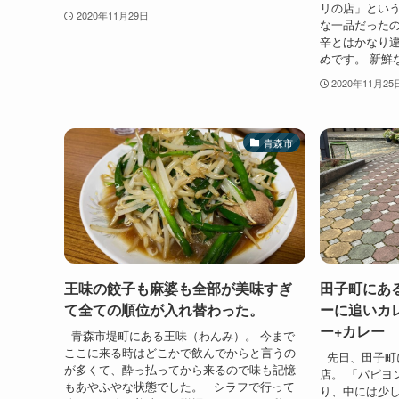
リの店」とい
2020年11月29日
な一品だったの
辛とはかなり
めです。 新鮮
2020年11月25
青森市
王味の餃子も麻婆も全部が美味すぎ
田子町にあ
て全ての順位が入れ替わった。
ーに追いカ
ー+カレー
青森市堤町にある王味（わんみ）。 今まで
ここに来る時はどこかで飲んでからと言うの
先日、田子町
が多くて、酔っ払ってから来るので味も記憶
店。 「パピヨ
もあやふやな状態でした。 シラフで行って
り、中には少