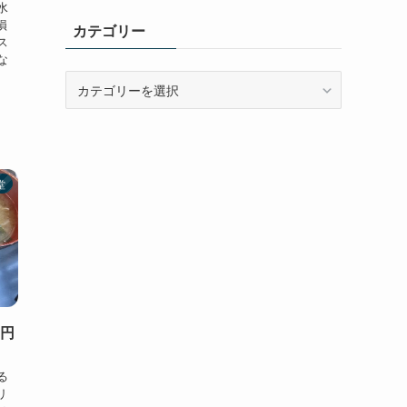
水
損
カテゴリー
ス
な
カ
テ
ゴ
リ
ー
堂
0円
。
る
リ