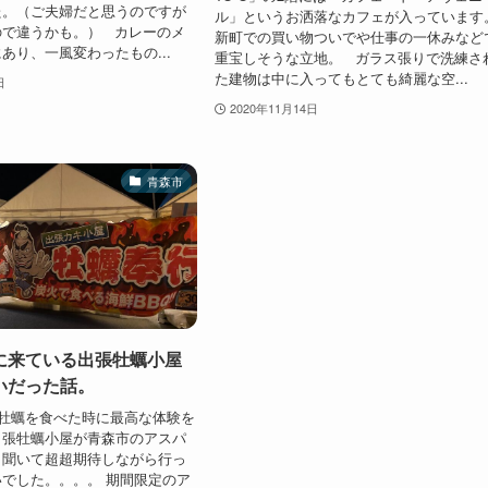
た。（ご夫婦だと思うのですが
ル」というお洒落なカフェが入っています
ので違うかも。） カレーのメ
新町での買い物ついでや仕事の一休みなど
あり、一風変わったもの...
重宝しそうな立地。 ガラス張りで洗練さ
た建物は中に入ってもとても綺麗な空...
日
2020年11月14日
青森市
に来ている出張牡蠣小屋
いだった話。
牡蠣を食べた時に最高な体験を
出張牡蠣小屋が青森市のアスパ
と聞いて超超期待しながら行っ
でした。。。。 期間限定のア