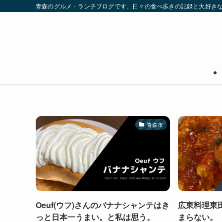
青森のグルメ・ランチブログです。日々の食べ歩きの記録と大好き
青森市
Oeuf(ウフ)さんのバナナシャンテはき
広東料理東
っと日本一うまい。と私は思う。
まらない。