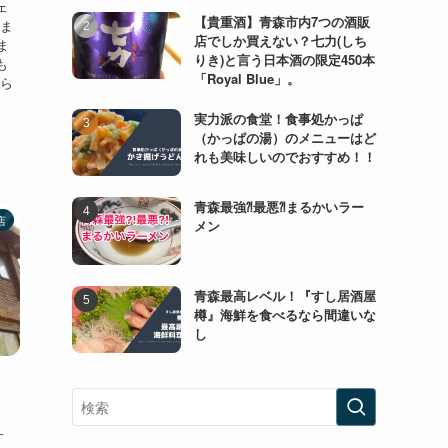
ェ
【貴重酒】青森市内7つの酒販
たま
店でしか買えない？七力(しち
ま
りき)と言う日本酒の限定450本
も
「Royal Blue」。
もら
実力派の食堂！食事処かっぱ
（かっぱの湯）のメニューはど
れも美味しいのでおすすめ！！
青森最強⁈最悪⁈まるかいラー
店
メン
青森最高レベル！『すし居酒屋
樽』海鮮を食べるなら間違いな
し
。
。
す