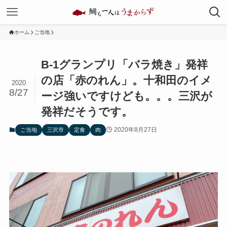
ホーム
ご当地
B-1グランプリ「バラ焼き」発祥
の店「赤のれん」。十和田のイメ
2020
8/27
ージ強いですけども。。。三沢が
発祥だそうです。
2020年8月27日
ご当地
三沢市
定食
肉