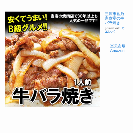
三沢市君乃
家食堂の牛
バラ焼き
posted with
カ
エレバ
楽天市場
Amazon