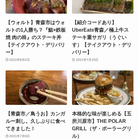
【ウォルト】青森市はウォ
【紹介コードあり】
ルトの1人勝ち？『鮨×鉄板
UberEats青森／極上牛ス
焼 肉の柊』のステーキ丼
テーキ重サガリ（うぐい
【テイクアウト・デリバリ
す）【テイクアウト・デリ
ー】
バリー】
2021年8月2日
2021年7月15日
【青森市／鳥うお】カンガ
本格的な味が楽しめる【五
ルー刺し。久しぶりに食べ
所川原市】THE POLAR
てきました！
GRILL（ザ・ポーラーグリ
ル）
2021年7月9日