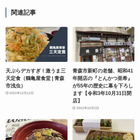
関連記事
天ぷらデカすぎ！激うま三
青森市新町の老舗、昭和41
天定食（鶴亀屋食堂 | 青森
年開店の『とんかつ亜希』
市浅虫）
が55年の歴史に幕を下ろし
ます【令和3年10月31日閉
2021年12月12日
店】
2021年10月2日