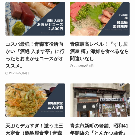
コスパ最強！青森市役所向
青森最高レベル！『すし居
かい『酒処 入ます亭』に行
酒屋 樽』海鮮を食べるなら
ったらおまかせコースがオ
間違いなし
ススメ。
2022年2月8日
2022年5月4日
天ぷらデカすぎ！激うま三
青森市新町の老舗、昭和41
天定食（鶴亀屋食堂 | 青森
年開店の『とんかつ亜希』