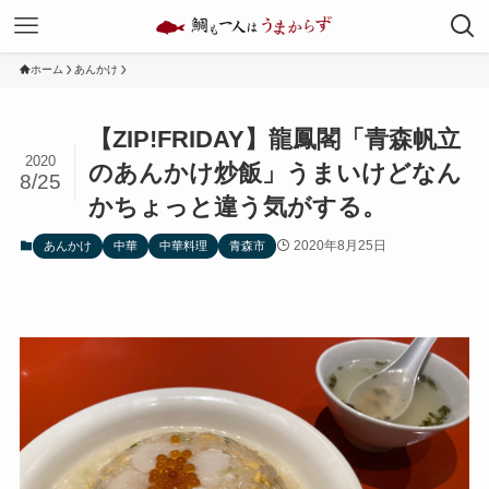
ホーム
あんかけ
【ZIP!FRIDAY】龍鳳閣「青森帆立
2020
のあんかけ炒飯」うまいけどなん
8/25
かちょっと違う気がする。
2020年8月25日
あんかけ
中華
中華料理
青森市