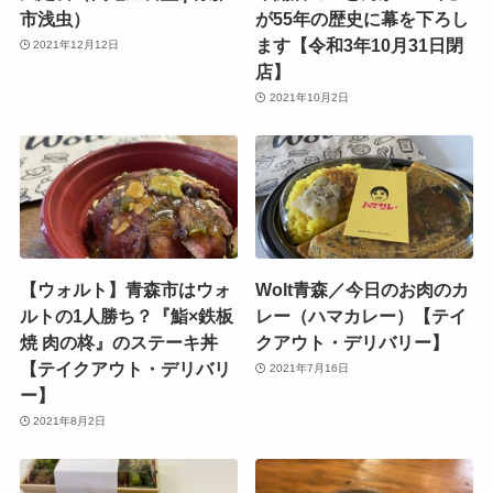
市浅虫）
が55年の歴史に幕を下ろし
ます【令和3年10月31日閉
2021年12月12日
店】
2021年10月2日
【ウォルト】青森市はウォ
Wolt青森／今日のお肉のカ
ルトの1人勝ち？『鮨×鉄板
レー（ハマカレー）【テイ
焼 肉の柊』のステーキ丼
クアウト・デリバリー】
【テイクアウト・デリバリ
2021年7月16日
ー】
2021年8月2日