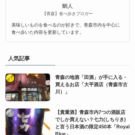
鯛人
【青森】食べ歩きブロガー
美味しいものを食べるのが好きで、青森市内を中心に
食べ歩いた内容を更新しています。
人気記事
青森の地酒「田酒」が手に入る・
買えるお店「大平酒店（青森市古
川）」
【貴重酒】青森市内7つの酒販店
でしか買えない？七力(しちりき)
と言う日本酒の限定450本「Royal
Blue」。