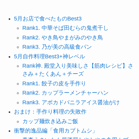
5月お店で食べたものBest3
Rank1. 中華そば田むらの鬼煮干し
Rank2. やき鳥やまがみのやき鳥
Rank3. 乃が美の高級食パン
5月自作料理Best3+神レベル
Rank神. 殿堂入り美味しさ【筋肉レシピ】さ
さみ＋たくあん＋チーズ
Rank1. 餃子の皮を手作り
Rank2. カップラーメンチャーハン
Rank3. アボカドバニラアイス醤油がけ
おまけ：手作り料理の失敗作
カップ麺炊き込みご飯
衝撃的逸品編「食用カブトムシ」