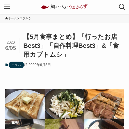
ホーム
コラム
【5月食事まとめ】「行ったお店
2020
Best3」「自作料理Best3」&「食
6/05
用カブトムシ」
2020年6月5日
コラム