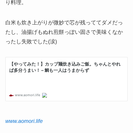
り料理。
白米も炊き上がりが微妙で芯が残っててダメだっ
たし、油揚げもぬれ煎餅っぽい固さで美味くなか
ったし失敗でした(涙)
www.aomori.life