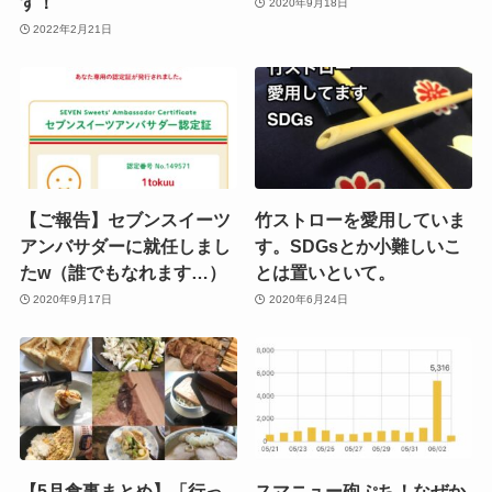
す！
2020年9月18日
2022年2月21日
【ご報告】セブンスイーツ
竹ストローを愛用していま
アンバサダーに就任しまし
す。SDGsとか小難しいこ
たw（誰でもなれます…）
とは置いといて。
2020年9月17日
2020年6月24日
【5月食事まとめ】「行っ
スマニュー砲ぷち！なぜか