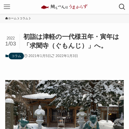
ホーム
コラム
初詣は津軽の一代様丑年・寅年は
2022
1/03
「求聞寺（ぐもんじ）」へ。
2021年1月5日
2022年1月3日
コラム