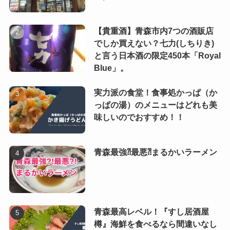
【貴重酒】青森市内7つの酒販店
でしか買えない？七力(しちりき)
と言う日本酒の限定450本「Royal
Blue」。
実力派の食堂！食事処かっぱ（か
っぱの湯）のメニューはどれも美
味しいのでおすすめ！！
青森最強⁈最悪⁈まるかいラーメン
青森最高レベル！『すし居酒屋
樽』海鮮を食べるなら間違いなし