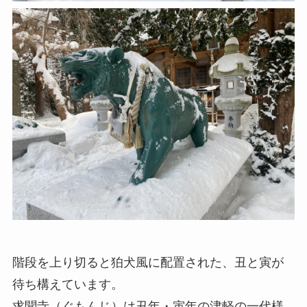
階段を上り切ると狛犬風に配置された、丑と寅が
待ち構えています。
求聞寺（ぐもんじ）は丑年・寅年の津軽の一代様