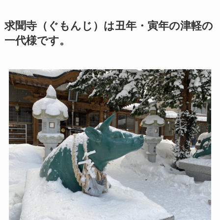
求聞寺（ぐもんじ）は丑年・寅年の津軽の
一代様です。