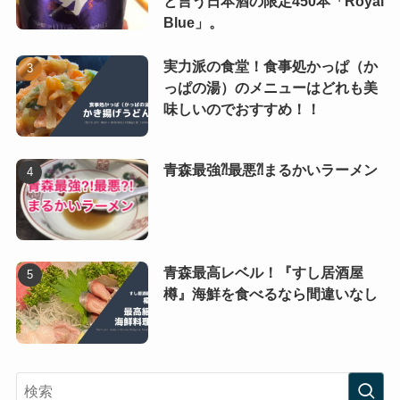
と言う日本酒の限定450本「Royal
Blue」。
実力派の食堂！食事処かっぱ（か
っぱの湯）のメニューはどれも美
味しいのでおすすめ！！
青森最強⁈最悪⁈まるかいラーメン
青森最高レベル！『すし居酒屋
樽』海鮮を食べるなら間違いなし