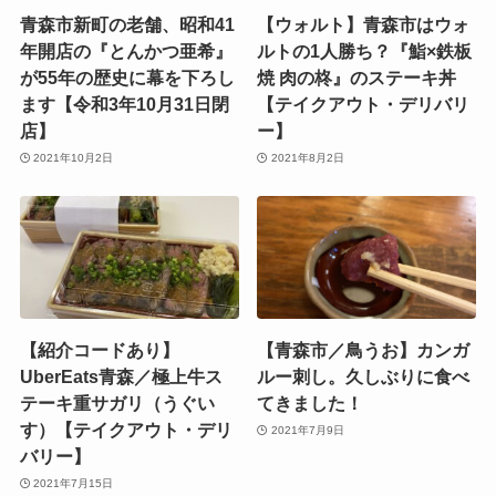
青森市新町の老舗、昭和41
【ウォルト】青森市はウォ
年開店の『とんかつ亜希』
ルトの1人勝ち？『鮨×鉄板
が55年の歴史に幕を下ろし
焼 肉の柊』のステーキ丼
ます【令和3年10月31日閉
【テイクアウト・デリバリ
店】
ー】
2021年10月2日
2021年8月2日
【紹介コードあり】
【青森市／鳥うお】カンガ
UberEats青森／極上牛ス
ルー刺し。久しぶりに食べ
テーキ重サガリ（うぐい
てきました！
す）【テイクアウト・デリ
2021年7月9日
バリー】
2021年7月15日