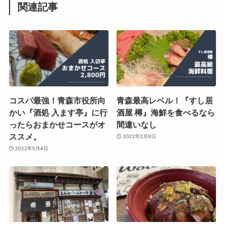
関連記事
コスパ最強！青森市役所向
青森最高レベル！『すし居
かい『酒処 入ます亭』に行
酒屋 樽』海鮮を食べるなら
ったらおまかせコースがオ
間違いなし
ススメ。
2022年2月8日
2022年5月4日