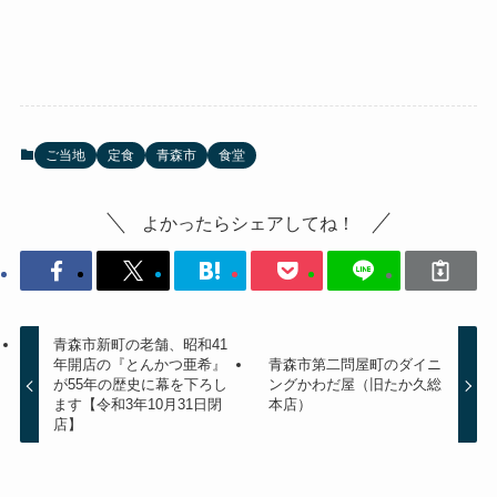
ご当地
定食
青森市
食堂
よかったらシェアしてね！
青森市新町の老舗、昭和41
年開店の『とんかつ亜希』
青森市第二問屋町のダイニ
が55年の歴史に幕を下ろし
ングかわだ屋（旧たか久総
ます【令和3年10月31日閉
本店）
店】