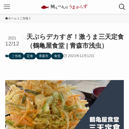
ホーム
ご当地
天ぷらデカすぎ！激うま三天定食
2021
12/12
（鶴亀屋食堂 | 青森市浅虫）
2021年12月12日
ご当地
定食
青森市
食堂