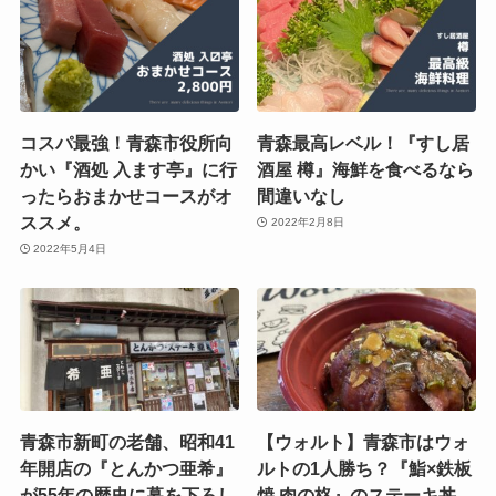
コスパ最強！青森市役所向
青森最高レベル！『すし居
かい『酒処 入ます亭』に行
酒屋 樽』海鮮を食べるなら
ったらおまかせコースがオ
間違いなし
ススメ。
2022年2月8日
2022年5月4日
青森市新町の老舗、昭和41
【ウォルト】青森市はウォ
年開店の『とんかつ亜希』
ルトの1人勝ち？『鮨×鉄板
が55年の歴史に幕を下ろし
焼 肉の柊』のステーキ丼