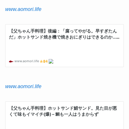
www.aomori.life
www.aomori.life