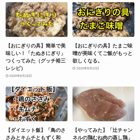
【おにぎりの具】簡単で美
【おにぎりの具】たまご味
味しい！「たぬきにぎり」
噌が美味くてご飯がもっと
つくってみた（グッチ裕三
欲しくなる。
レシピ）
2020年6月12日
2020年6月16日
【ダイエット飯】「鳥のさ
【やってみた】「辻チャン
さみとキムチともずく和
ネルの鶏むね肉の蒸し鶏」