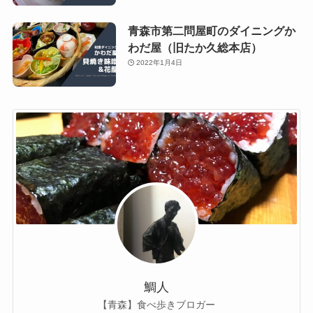
青森市第二問屋町のダイニングか
わだ屋（旧たか久総本店）
2022年1月4日
鯛人
【青森】食べ歩きブロガー