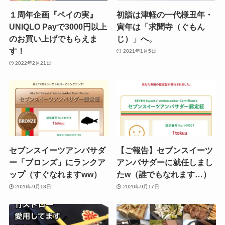
１周年企画『ペイの実』
初詣は津軽の一代様丑年・
UNIQLO Payで3000円以上
寅年は「求聞寺（ぐもん
のお買い上げでもらえま
じ）」へ。
す！
2021年1月5日
2022年2月21日
セブンスイーツアンバサダ
【ご報告】セブンスイーツ
ー「ブロンズ」にランクア
アンバサダーに就任しまし
ップ（すぐなれますww）
たw（誰でもなれます…）
2020年9月18日
2020年9月17日