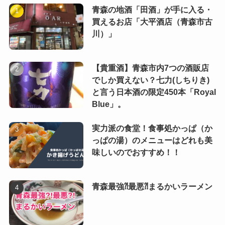
青森の地酒「田酒」が手に入る・
買えるお店「大平酒店（青森市古
川）」
【貴重酒】青森市内7つの酒販店
でしか買えない？七力(しちりき)
と言う日本酒の限定450本「Royal
Blue」。
実力派の食堂！食事処かっぱ（か
っぱの湯）のメニューはどれも美
味しいのでおすすめ！！
青森最強⁈最悪⁈まるかいラーメン