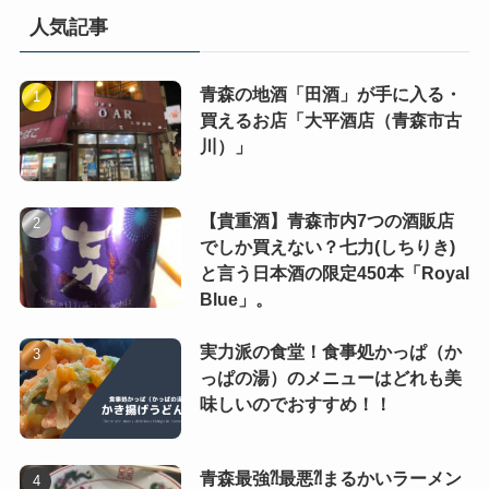
人気記事
青森の地酒「田酒」が手に入る・
買えるお店「大平酒店（青森市古
川）」
【貴重酒】青森市内7つの酒販店
でしか買えない？七力(しちりき)
と言う日本酒の限定450本「Royal
Blue」。
実力派の食堂！食事処かっぱ（か
っぱの湯）のメニューはどれも美
味しいのでおすすめ！！
青森最強⁈最悪⁈まるかいラーメン