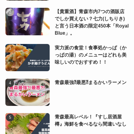
【貴重酒】青森市内7つの酒販店
でしか買えない？七力(しちりき)
と言う日本酒の限定450本「Royal
Blue」。
実力派の食堂！食事処かっぱ（か
っぱの湯）のメニューはどれも美
味しいのでおすすめ！！
青森最強⁈最悪⁈まるかいラーメン
青森最高レベル！『すし居酒屋
樽』海鮮を食べるなら間違いなし