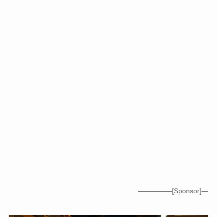
—————[Sponsor]—