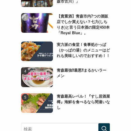
森市古川）」
【貴重酒】青森市内7つの酒販
店でしか買えない？七力(しち
りき)と言う日本酒の限定450本
「Royal Blue」。
実力派の食堂！食事処かっぱ
（かっぱの湯）のメニューはど
れも美味しいのでおすすめ！！
青森最強⁈最悪⁈まるかいラー
メン
青森最高レベル！『すし居酒屋
樽』海鮮を食べるなら間違いな
し