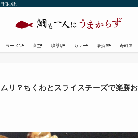
な田酒の話。
ラーメン
食堂
喫茶店
カレー
居酒屋
寿司屋
ツムリ？ちくわとスライスチーズで楽勝お