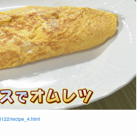
90122/recipe_4.html