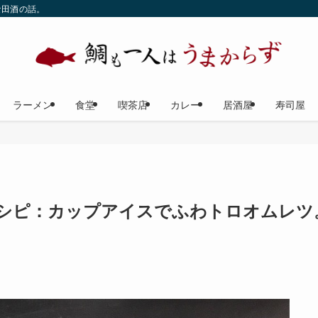
な田酒の話。
ラーメン
食堂
喫茶店
カレー
居酒屋
寿司屋
シピ：カップアイスでふわトロオムレツ