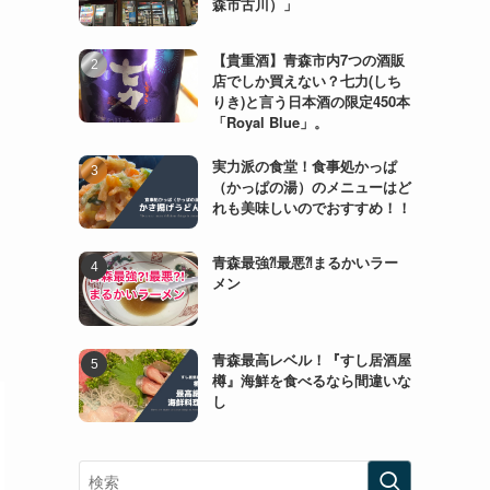
森市古川）」
【貴重酒】青森市内7つの酒販
店でしか買えない？七力(しち
りき)と言う日本酒の限定450本
「Royal Blue」。
実力派の食堂！食事処かっぱ
（かっぱの湯）のメニューはど
れも美味しいのでおすすめ！！
青森最強⁈最悪⁈まるかいラー
メン
青森最高レベル！『すし居酒屋
樽』海鮮を食べるなら間違いな
し