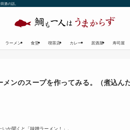
な田酒の話。
ラーメン
食堂
喫茶店
カレー
居酒屋
寿司屋
ーメンのスープを作ってみる。（煮込ん
たいか聞くと「味噌ラーメン！」。