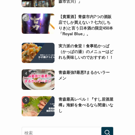
森市古川）」
【貴重酒】青森市内7つの酒販
店でしか買えない？七力(しち
りき)と言う日本酒の限定450本
「Royal Blue」。
実力派の食堂！食事処かっぱ
（かっぱの湯）のメニューはど
れも美味しいのでおすすめ！！
青森最強⁈最悪⁈まるかいラー
メン
青森最高レベル！『すし居酒屋
樽』海鮮を食べるなら間違いな
し