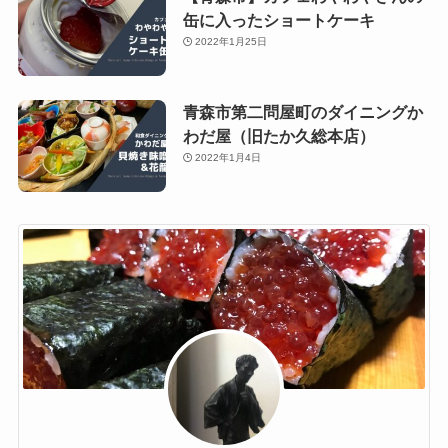
缶に入ったショートケーキ
2022年1月25日
青森市第二問屋町のダイニングか
わだ屋（旧たか久総本店）
2022年1月4日