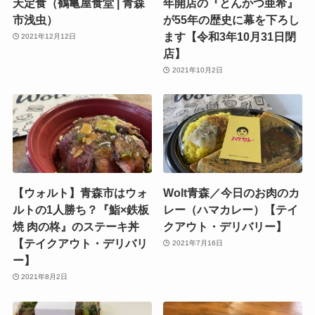
天定食（鶴亀屋食堂 | 青森
年開店の『とんかつ亜希』
市浅虫）
が55年の歴史に幕を下ろし
ます【令和3年10月31日閉
2021年12月12日
店】
2021年10月2日
【ウォルト】青森市はウォ
Wolt青森／今日のお肉のカ
ルトの1人勝ち？『鮨×鉄板
レー（ハマカレー）【テイ
焼 肉の柊』のステーキ丼
クアウト・デリバリー】
【テイクアウト・デリバリ
2021年7月16日
ー】
2021年8月2日