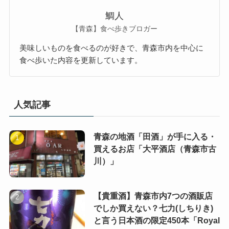
鯛人
【青森】食べ歩きブロガー
美味しいものを食べるのが好きで、青森市内を中心に
食べ歩いた内容を更新しています。
人気記事
青森の地酒「田酒」が手に入る・
買えるお店「大平酒店（青森市古
川）」
【貴重酒】青森市内7つの酒販店
でしか買えない？七力(しちりき)
と言う日本酒の限定450本「Royal