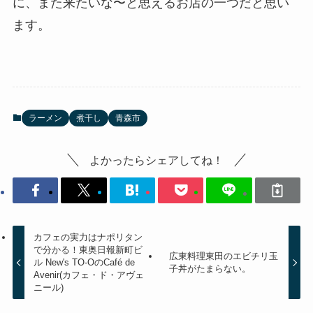
に、また来たいな〜と思えるお店の一つだと思い
ます。
ラーメン
煮干し
青森市
よかったらシェアしてね！
カフェの実力はナポリタン
で分かる！東奥日報新町ビ
広東料理東田のエビチリ玉
ル New's TO-OのCafé de
子丼がたまらない。
Avenir(カフェ・ド・アヴェ
ニール)