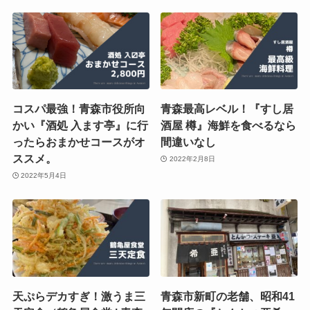
コスパ最強！青森市役所向
青森最高レベル！『すし居
かい『酒処 入ます亭』に行
酒屋 樽』海鮮を食べるなら
ったらおまかせコースがオ
間違いなし
ススメ。
2022年2月8日
2022年5月4日
天ぷらデカすぎ！激うま三
青森市新町の老舗、昭和41