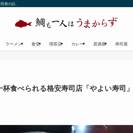
な田酒の話。
ラーメン
食堂
喫茶店
カレー
居酒屋
寿司屋
一杯食べられる格安寿司店「やよい寿司