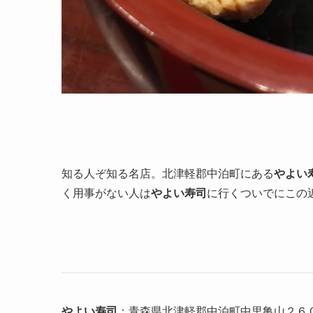
知る人ぞ知る名店。北津軽郡中泊町にある
やよい
く用事がない人は
やよい寿司
に行くついでにこの
やよい寿司
：青森県北津軽郡中泊町中里亀山２６