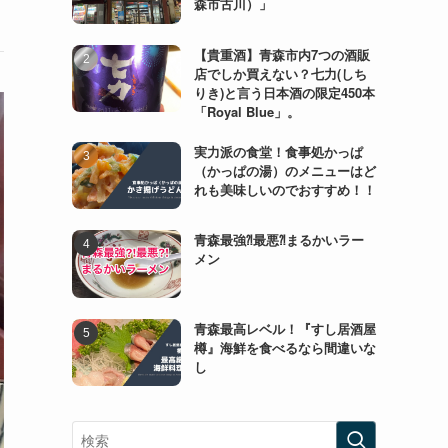
森市古川）」
【貴重酒】青森市内7つの酒販
店でしか買えない？七力(しち
りき)と言う日本酒の限定450本
「Royal Blue」。
実力派の食堂！食事処かっぱ
（かっぱの湯）のメニューはど
れも美味しいのでおすすめ！！
青森最強⁈最悪⁈まるかいラー
メン
青森最高レベル！『すし居酒屋
樽』海鮮を食べるなら間違いな
し