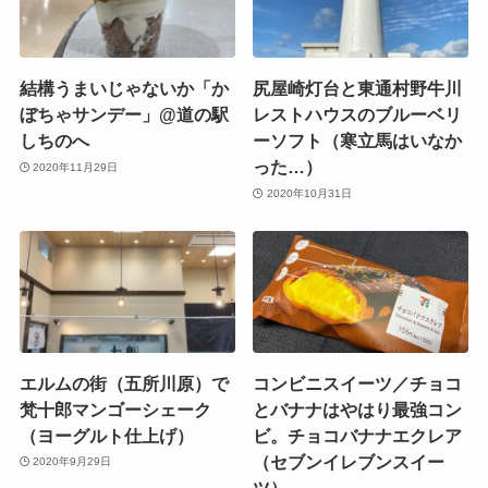
結構うまいじゃないか「か
尻屋崎灯台と東通村野牛川
ぼちゃサンデー」@道の駅
レストハウスのブルーベリ
しちのへ
ーソフト（寒立馬はいなか
った…）
2020年11月29日
2020年10月31日
エルムの街（五所川原）で
コンビニスイーツ／チョコ
梵十郎マンゴーシェーク
とバナナはやはり最強コン
（ヨーグルト仕上げ）
ビ。チョコバナナエクレア
（セブンイレブンスイー
2020年9月29日
ツ）