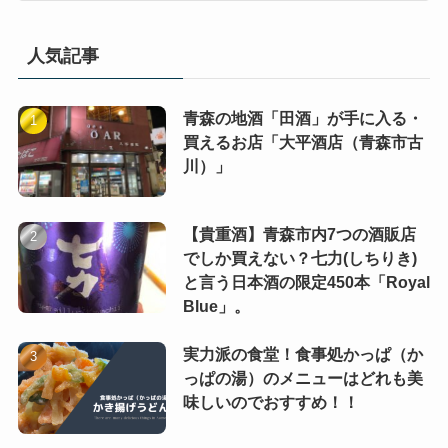
人気記事
青森の地酒「田酒」が手に入る・
買えるお店「大平酒店（青森市古
川）」
【貴重酒】青森市内7つの酒販店
でしか買えない？七力(しちりき)
と言う日本酒の限定450本「Royal
Blue」。
実力派の食堂！食事処かっぱ（か
っぱの湯）のメニューはどれも美
味しいのでおすすめ！！