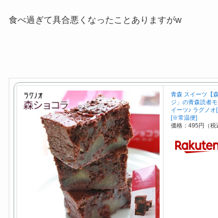
食べ過ぎて具合悪くなったことありますがw
青森 スイーツ【
ジ」の青森読者モ
イーツ♪ ラグノオ
[※常温便]
価格：495円（税