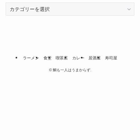
カ
テ
ゴ
リ
ー
ラーメン
食堂
喫茶店
カレー
居酒屋
寿司屋
©
鯛も一人はうまからず.