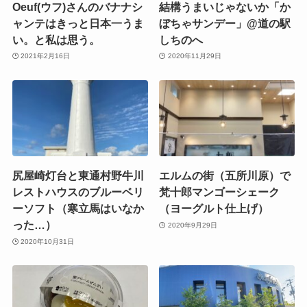
Oeuf(ウフ)さんのバナナシ
結構うまいじゃないか「か
ャンテはきっと日本一うま
ぼちゃサンデー」@道の駅
い。と私は思う。
しちのへ
2021年2月16日
2020年11月29日
尻屋崎灯台と東通村野牛川
エルムの街（五所川原）で
レストハウスのブルーベリ
梵十郎マンゴーシェーク
ーソフト（寒立馬はいなか
（ヨーグルト仕上げ）
った…）
2020年9月29日
2020年10月31日