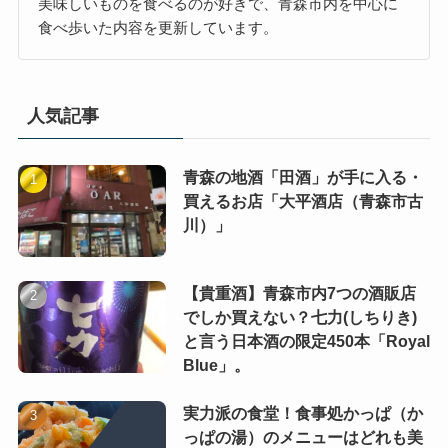
美味しいものを食べるのが好きで、青森市内を中心に
食べ歩いた内容を更新しています。
人気記事
青森の地酒「田酒」が手に入る・
買えるお店「大平酒店（青森市古
川）」
【貴重酒】青森市内7つの酒販店
でしか買えない？七力(しちりき)
と言う日本酒の限定450本「Royal
Blue」。
実力派の食堂！食事処かっぱ（か
っぱの湯）のメニューはどれも美