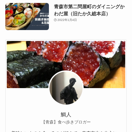
青森市第二問屋町のダイニングか
わだ屋（旧たか久総本店）
2022年1月4日
鯛人
【青森】食べ歩きブロガー