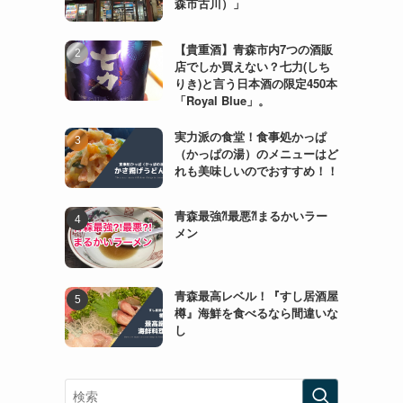
森市古川）」
【貴重酒】青森市内7つの酒販
店でしか買えない？七力(しち
りき)と言う日本酒の限定450本
「Royal Blue」。
実力派の食堂！食事処かっぱ
（かっぱの湯）のメニューはど
れも美味しいのでおすすめ！！
青森最強⁈最悪⁈まるかいラー
メン
青森最高レベル！『すし居酒屋
樽』海鮮を食べるなら間違いな
し