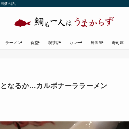
な田酒の話。
ラーメン
食堂
喫茶店
カレー
居酒屋
寿司屋
品となるか…カルボナーララーメン