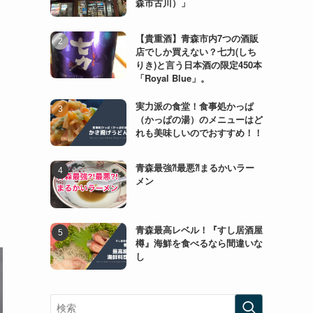
森市古川）」
【貴重酒】青森市内7つの酒販
店でしか買えない？七力(しち
りき)と言う日本酒の限定450本
「Royal Blue」。
実力派の食堂！食事処かっぱ
（かっぱの湯）のメニューはど
れも美味しいのでおすすめ！！
青森最強⁈最悪⁈まるかいラー
メン
青森最高レベル！『すし居酒屋
樽』海鮮を食べるなら間違いな
し