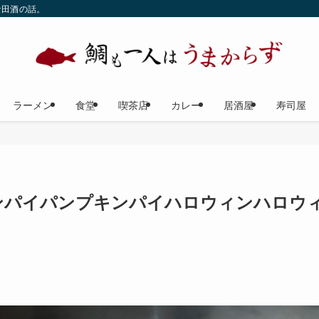
な田酒の話。
ラーメン
食堂
喫茶店
カレー
居酒屋
寿司屋
ンパイパンプキンパイハロウィンハロウ