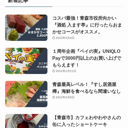
新着記事
コスパ最強！青森市役所向かい
『酒処 入ます亭』に行ったらおま
かせコースがオススメ。
2022年5月4日
１周年企画『ペイの実』UNIQLO
Payで3000円以上のお買い上げで
もらえます！
2022年2月21日
青森最高レベル！『すし居酒屋
樽』海鮮を食べるなら間違いなし
2022年2月8日
【青森市】カフェわやわやさんの
缶に入ったショートケーキ