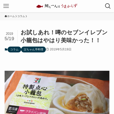
ホーム
コラム
お試しあれ！噂のセブンイレブン
2019
5/19
小籠包はやはり美味かった！！
2019年5月19日
コラム
父ちゃん手料理