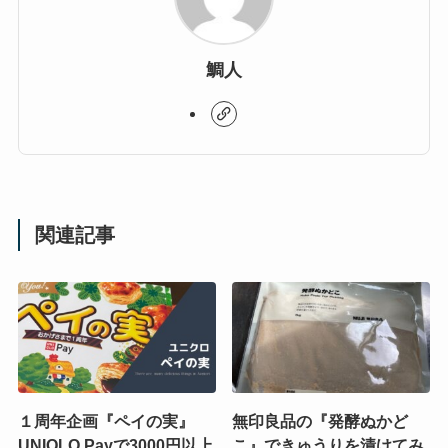
鯛人
関連記事
１周年企画『ペイの実』
無印良品の『発酵ぬかど
UNIQLO Payで3000円以上
こ』できゅうりを漬けてみ