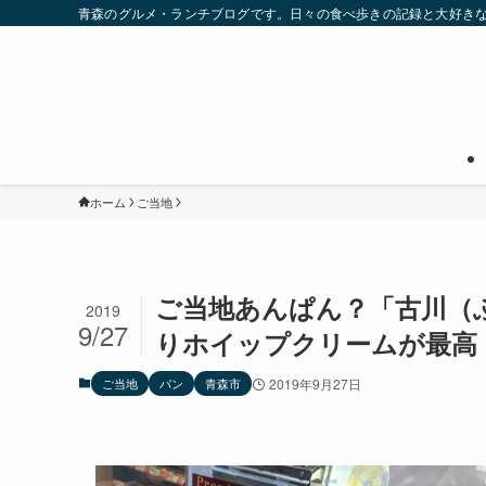
青森のグルメ・ランチブログです。日々の食べ歩きの記録と大好き
ホーム
ご当地
ご当地あんぱん？「古川（
2019
9/27
りホイップクリームが最高
ご当地
パン
青森市
2019年9月27日