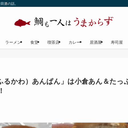
な田酒の話。
ラーメン
食堂
喫茶店
カレー
居酒屋
寿司屋
ふるかわ）あんぱん」は小倉あん＆たっ
！