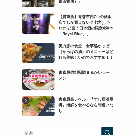
森市古川）」
【貴重酒】青森市内7つの酒販
店でしか買えない？七力(しち
りき)と言う日本酒の限定450本
「Royal Blue」。
実力派の食堂！食事処かっぱ
（かっぱの湯）のメニューはど
れも美味しいのでおすすめ！！
青森最強⁈最悪⁈まるかいラー
メン
青森最高レベル！『すし居酒屋
樽』海鮮を食べるなら間違いな
し