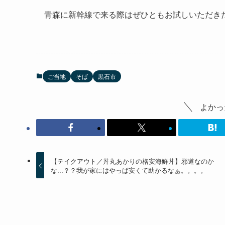
青森に新幹線で来る際はぜひともお試しいただき
ご当地
そば
黒石市
よかっ
【テイクアウト／丼丸あかりの格安海鮮丼】邪道なのか
な...？？我が家にはやっぱ安くて助かるなぁ。。。。