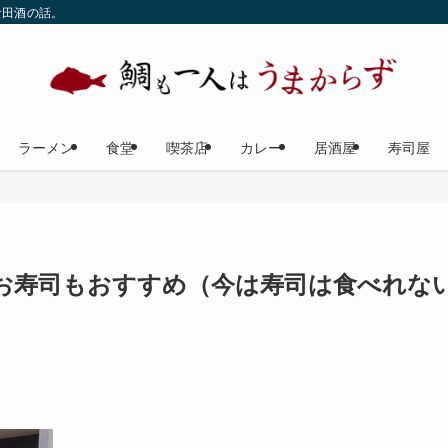
な田酒の話。
ラーメン
食堂
喫茶店
カレー
居酒屋
寿司屋
お寿司もおすすめ（今は寿司は食べれな