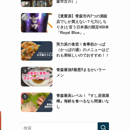
森市古川）」
【貴重酒】青森市内7つの酒販
店でしか買えない？七力(しち
りき)と言う日本酒の限定450本
「Royal Blue」。
実力派の食堂！食事処かっぱ
（かっぱの湯）のメニューはど
れも美味しいのでおすすめ！！
青森最強⁈最悪⁈まるかいラー
メン
青森最高レベル！『すし居酒屋
樽』海鮮を食べるなら間違いな
し