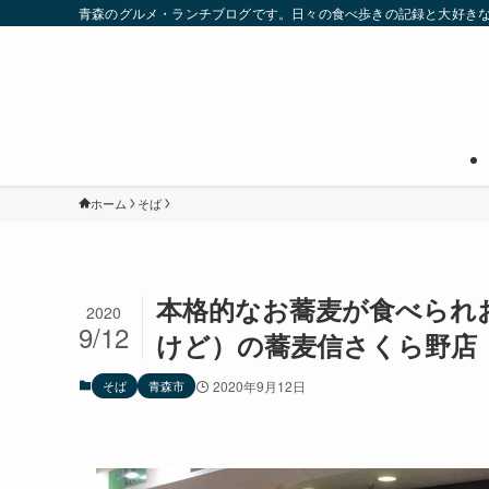
青森のグルメ・ランチブログです。日々の食べ歩きの記録と大好き
ホーム
そば
本格的なお蕎麦が食べられ
2020
9/12
けど）の蕎麦信さくら野店
そば
青森市
2020年9月12日