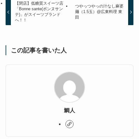
【閉店】低糖質スイーツ店
つやっつやっの汁なし麻婆
「Bonne sante(ボンヌサン
麺（1.5玉）@広東料理 東
テ)」がスイーツブランド
田
へ！！
この記事を書いた人
鯛人