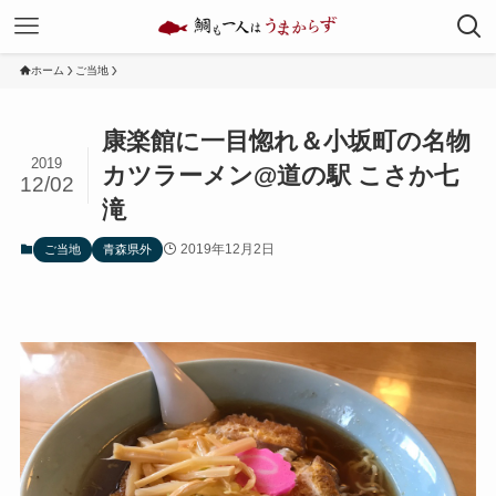
ホーム
ご当地
康楽館に一目惚れ＆小坂町の名物
2019
カツラーメン@道の駅 こさか七
12/02
滝
2019年12月2日
ご当地
青森県外