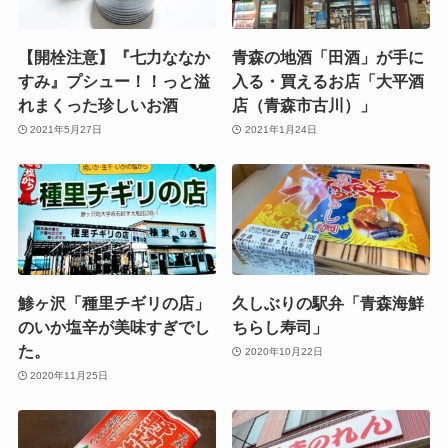
【開栓注意】『七力ななか
青森の地酒「田酒」が手に
すみ』プシュー！！っと溢
入る・買えるお店「大平酒
れまくった珍しいお酒
店（青森市古川）」
2021年5月27日
2021年1月24日
鯵ヶ沢「種里チギリの店」
久しぶりの駅弁「青森海鮮
のいか塩辛が美味すぎでし
ちらし寿司」
た。
2020年10月22日
2020年11月25日