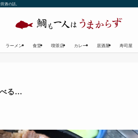
な田酒の話。
ラーメン
食堂
喫茶店
カレー
居酒屋
寿司屋
べる…