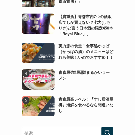
森市古川）」
【貴重酒】青森市内7つの酒販
店でしか買えない？七力(しち
りき)と言う日本酒の限定450本
「Royal Blue」。
実力派の食堂！食事処かっぱ
（かっぱの湯）のメニューはど
れも美味しいのでおすすめ！！
青森最強⁈最悪⁈まるかいラー
メン
青森最高レベル！『すし居酒屋
樽』海鮮を食べるなら間違いな
し