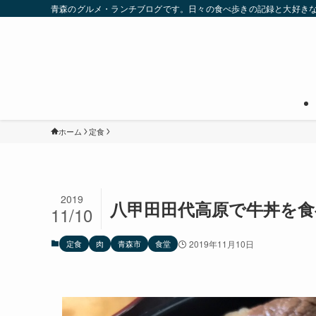
青森のグルメ・ランチブログです。日々の食べ歩きの記録と大好き
ホーム
定食
2019
八甲田田代高原で牛丼を食
11/10
定食
肉
青森市
食堂
2019年11月10日