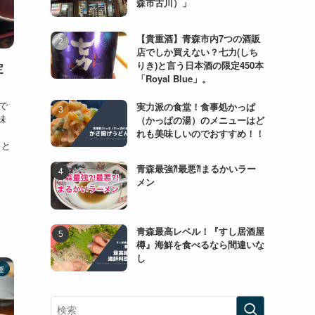
森市古川）」
【貴重酒】青森市内7つの酒販
店でしか買えない？七力(しち
りき)と言う日本酒の限定450本
定
「Royal Blue」。
ので
実力派の食堂！食事処かっぱ
味
（かっぱの湯）のメニューはど
れも美味しいのでおすすめ！！
しと
。
青森最強⁈最悪⁈まるかいラー
メン
青森最高レベル！『すし居酒屋
樽』海鮮を食べるなら間違いな
し
屋