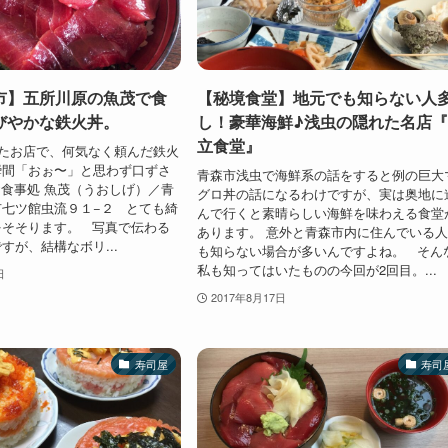
市】五所川原の魚茂で食
【秘境食堂】地元でも知らない人
びやかな鉄火丼。
し！豪華海鮮♪浅虫の隠れた名店
立食堂』
たお店で、何気なく頼んだ鉄火
瞬間「おぉ〜」と思わず口ずさ
青森市浅虫で海鮮系の話をすると例の巨大
食事処 魚茂（うおしげ）／青
グロ丼の話になるわけですが、実は奥地に
七ツ館虫流９１−２ とても綺
んで行くと素晴らしい海鮮を味わえる食堂
をそそります。 写真で伝わる
あります。 意外と青森市内に住んでいる
すが、結構なボリ...
も知らない場合が多いんですよね。 そん
私も知ってはいたものの今回が2回目。...
日
2017年8月17日
寿司屋
寿司