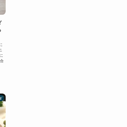
ダ
も
に
ニ
に
ち合
屋