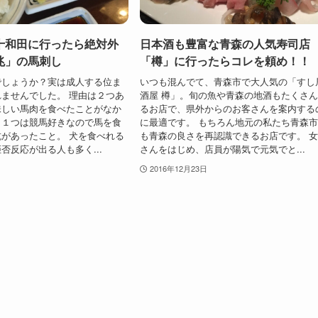
十和田に行ったら絶対外
日本酒も豊富な青森の人気寿司店
兆」の馬刺し
「樽」に行ったらコレを頼め！！
でしょうか？実は成人する位ま
いつも混んでて、青森市で大人気の「すし
ませんでした。 理由は２つあ
酒屋 樽」。旬の魚や青森の地酒もたくさ
味しい馬肉を食べたことがなか
るお店で、県外からのお客さんを案内する
う１つは競馬好きなので馬を食
に最適です。 もちろん地元の私たち青森
があったこと。 犬を食べれる
も青森の良さを再認識できるお店です。 
否反応が出る人も多く...
さんをはじめ、店員が陽気で元気でと...
2016年12月23日