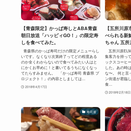
【青森限定】かっぱ寿しとABA青森
【五所川原
朝日放送「ハッピィGO！」の限定寿
べられる新
しを食べてみた。
ちゃん 五所
青森県のかっぱ寿司だけの限定メニューらし
五所川原EL
いです。なくなり次第終了ってどの程度ある
集客力を持っ
のか全くわからないので食べてみたい人はと
ックスコーヒー
にかくお早めに！と書いてるうちになくなっ
した。あの時
てたらすみません。 「かっぱ寿司 青森県 プ
な〜。 何と言
ロジェクト！」の内容としましては...
ン街道が君臨
食...
2018年4月17日
2018年2月18日
寿司屋