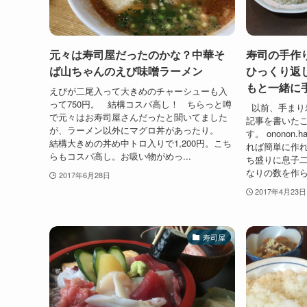
元々は寿司屋だったのかな？中華そ
寿司の手作
ば山ちゃんのえび味噌ラーメン
ひっくり返
もと一緒に
えびが二尾入って大きめのチャーシューも入
って750円。 結構コスパ高し！ ちらっと噂
以前、手まり
で元々はお寿司屋さんだったと聞いてました
記事を書いたこ
が、ラーメン以外にマグロ丼があったり。
す。 ononon.h
結構大きめの丼め中トロ入りで1,200円。こち
れば簡単に作
らもコスパ高し。お吸い物がめっ...
ち盛りに息子
なりの数を作ら
2017年6月28日
2017年4月23日
寿司屋