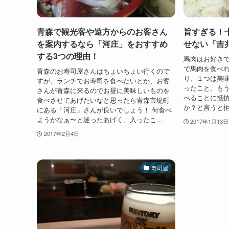
青森で観光客や遠方からのお客さん
旨すぎる！
を案内するなら「河庄」をおすすめ
せない「吉
する3つの理由！
馬肉はお好き
で馬肉を食べれ
青森のお寿司屋さんはちょいちょい行くので
り、１つは美
すが、ランチでお寿司を食べたいとか、お客
ったこと。も
さんが青森に来るのでお昼に美味しいものを
べることに抵抗
食べさせてあげたいなと思ったら青森市堤町
か？と言うと拒
にある「河庄」さんが良いでしょう！ 何食べ
ようかなぁ〜と迷ったあげく、入ったこ...
2017年1月13日
2017年2月4日
寿司屋