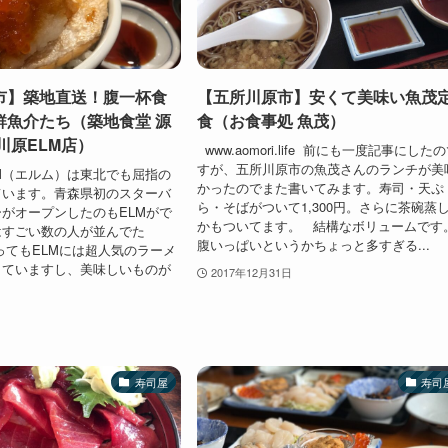
市】築地直送！腹一杯食
【五所川原市】安くて美味い魚茂
鮮魚介たち（築地食堂 源
食（お食事処 魚茂）
川原ELM店）
www.aomori.life 前にも一度記事にした
すが、五所川原市の魚茂さんのランチが美
M（エルム）は東北でも屈指の
かったのでまた書いてみます。寿司・天ぷ
ています。青森県初のスターバ
ら・そばがついて1,300円。さらに茶碗蒸
がオープンしたのもELMがで
かもついてます。 結構なボリュームです
はすごい数の人が並んでた
腹いっぱいというかちょっと多すぎる...
ってもELMには超人気のラーメ
していますし、美味しいものが
2017年12月31日
寿司屋
寿司