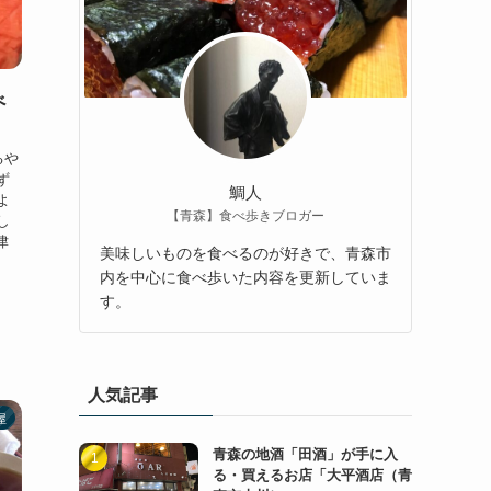
べ
るや
ず
鯛人
よ
【青森】食べ歩きブロガー
し
津
美味しいものを食べるのが好きで、青森市
内を中心に食べ歩いた内容を更新していま
す。
人気記事
屋
青森の地酒「田酒」が手に入
る・買えるお店「大平酒店（青