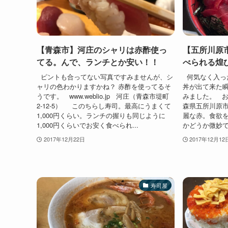
【青森市】河庄のシャリは赤酢使っ
【五所川原
てる。んで、ランチとか安い！！
べられる煌
ピントも合ってない写真ですみませんが、シ
何気なく入っ
ャリの色わかりますかね？ 赤酢を使ってるそ
丼が出て来た
うです。 www.weblio.jp 河庄（青森市堤町
みました。 お
2-12-5） このちらし寿司。最高にうまくて
森県五所川原市
1,000円くらい。ランチの握りも同じように
麗な赤。食欲
1,000円くらいでお安く食べられ...
かどうか微妙で
2017年12月22日
2017年12月12
寿司屋