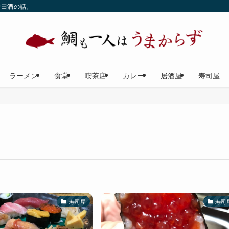
な田酒の話。
ラーメン
食堂
喫茶店
カレー
居酒屋
寿司屋
寿司屋
寿司