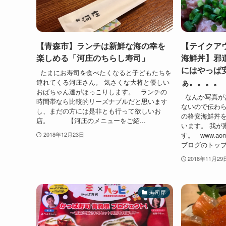
【青森市】ランチは新鮮な海の幸を
【テイクア
楽しめる「河庄のちらし寿司」
海鮮丼】邪
にはやっぱ
たまにお寿司を食べたくなると子どもたちを
ぁ。。。。
連れてくる河庄さん。 気さくな大将と優しい
おばちゃん達がほっこりします。 ランチの
なんか写真が
時間帯なら比較的リーズナブルだと思います
ないので伝わ
し、まだの方には是非とも行って欲しいお
の格安海鮮丼
店。 【河庄のメニューをご紹...
います。 我が
す。 www.ao
2018年12月23日
ブログのトップ
2018年11月29
寿司屋