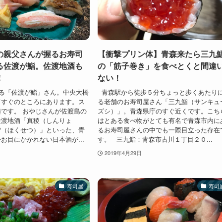
の親父さんが握るお寿司
【衝撃プリン体】青森来たら三九
る佐渡が鮨。佐渡地酒も
の「筋子巻き」を食べとくと間違
！
ない！
る「佐渡が鮨」さん。中央大橋
青森駅から徒歩５分ちょっと歩くあたり
てすぐのところにあります。ス
る老舗のお寿司屋さん「三九鮨（サンキュ
です。 おやじさんが佐渡島の
ズシ）」。青森県庁のすぐ近くです。こち
佐渡地酒「真稜（しんりょ
はとある食べ物がとても有名で青森市内に
雪（ほくせつ）」といった、青
るお寿司屋さんの中でも一際目立った存在
お目にかかれない日本酒が...
す。 三九鮨：青森市古川１丁目２０...
2019年4月29日
寿司屋
寿司