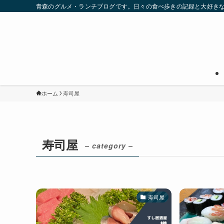
青森のグルメ・ランチブログです。日々の食べ歩きの記録と大好き
ホーム
寿司屋
寿司屋
– category –
寿司屋