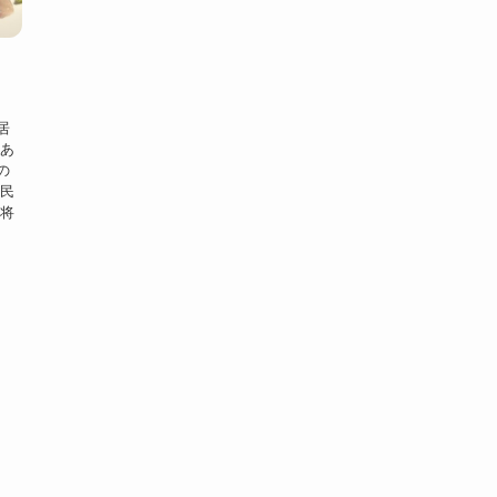
居
んあ
の
市民
女将