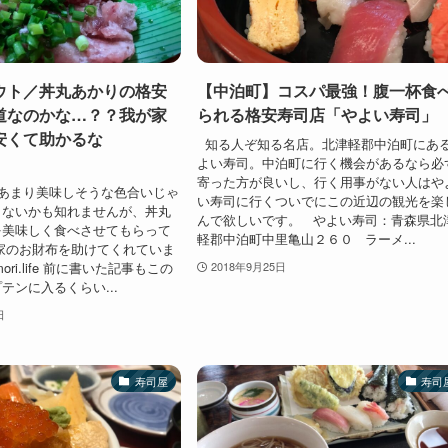
ウト／丼丸あかりの格安
【中泊町】コスパ最強！腹一杯食
道なのかな…？？我が家
られる格安寿司店「やよい寿司」
安くて助かるな
知る人ぞ知る名店。北津軽郡中泊町にあ
よい寿司。中泊町に行く機会があるなら必
寄った方が良いし、行く用事がない人はや
あまり美味しそうな色合いじゃ
い寿司に行くついでにこの近辺の観光を楽
らないかも知れませんが、丼丸
んで欲しいです。 やよい寿司：青森県北
を美味しく食べさせてもらって
軽郡中泊町中里亀山２６０ ラーメ...
家のお財布を助けてくれていま
mori.life 前に書いた記事もこの
2018年9月25日
テンに入るくらい...
日
寿司屋
寿司