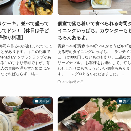
りケーキ。並べて盛って
個室で落ち着いて食べられる寿司
してドン！【休日は子ど
イニングいっぱち。カウンターも
手作り料理】
ちろんあるよ。
寿司を作るのが楽しいですって
青森市本町(青森市本町1-1-8かとうビル1F)
とがあります。 ↓この記事で
ある寿司ダイニングいっぱち。 ランチメ
atenadiary.jp サランラップがあ
ューは1000円しないものもあり、上品なの
れるこの手まり寿司ですが、育
リーズナブル。 お客様をお連れして、打
二人の胃袋を満たすためにはか
わせしたりにもちょうどいい個室もありま
なければならず、結...
す。 マグロ丼をいただきました。...
2017年2月28日
寿司屋
寿司