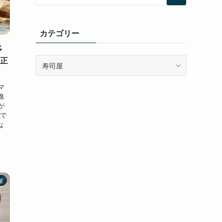
カテゴリー
多
『正
カ
テ
ゴ
マ
リ
進
ー
が
人で
な
屋