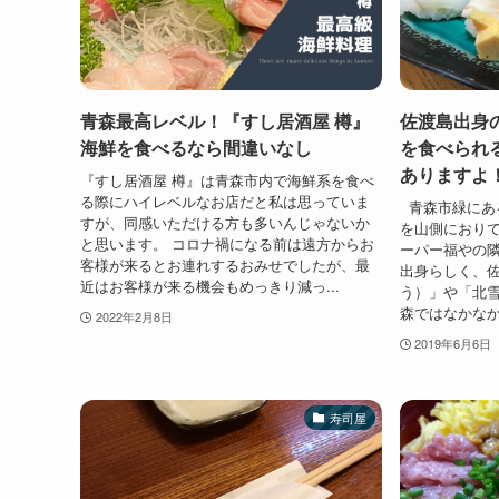
青森最高レベル！『すし居酒屋 樽』
佐渡島出身
海鮮を食べるなら間違いなし
を食べられ
ありますよ
『すし居酒屋 樽』は青森市内で海鮮系を食べ
る際にハイレベルなお店だと私は思っていま
青森市緑にあ
すが、同感いただける方も多いんじゃないか
を山側におり
と思います。 コロナ禍になる前は遠方からお
ーパー福やの隣
客様が来るとお連れするおみせでしたが、最
出身らしく、
近はお客様が来る機会もめっきり減っ...
う）」や「北
森ではなかなか
2022年2月8日
2019年6月6日
寿司屋