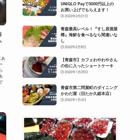
UNIQLO Payで3000円以上の
お買い上げでもらえます！
2022年2月21日
青森最高レベル！『すし居酒屋
鮨
樽』海鮮を食べるなら間違いな
し
い
2022年2月8日
にあ
【青森市】カフェわやわやさん
ー
の缶に入ったショートケーキ
ら
2022年1月25日
あ
で
青森市第二問屋町のダイニング
かわだ屋（旧たか久総本店）
2022年1月4日
屋