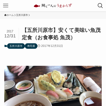
ホーム
五所川原市
【五所川原市】安くて美味い魚茂
2017
12/31
定食（お食事処 魚茂）
2017年12月31日
五所川原市
寿司屋