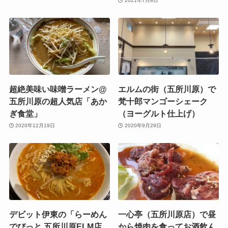
2021年7月8日
超絶美味い味噌ラーメン@
エルムの街（五所川原）で
五所川原の超人気店「あか
梵十郎マンゴーシェーク
ぎ食堂」
（ヨーグルト仕上げ）
2020年12月19日
2020年9月29日
デビット伊東の「らーめん
一心亭（五所川原店）で昼
でびっと 五所川原ELM店
から焼肉を食ってお酒飲ん