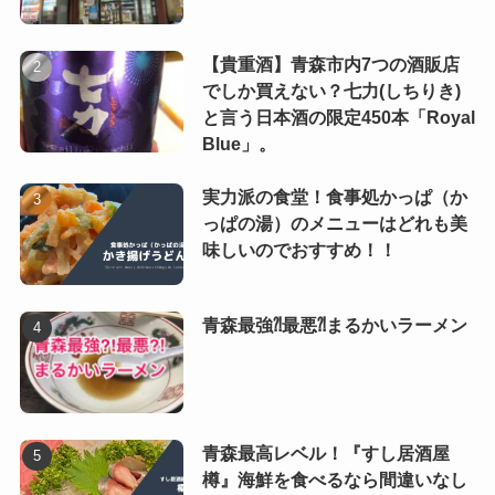
【貴重酒】青森市内7つの酒販店
でしか買えない？七力(しちりき)
と言う日本酒の限定450本「Royal
Blue」。
実力派の食堂！食事処かっぱ（か
っぱの湯）のメニューはどれも美
味しいのでおすすめ！！
青森最強⁈最悪⁈まるかいラーメン
青森最高レベル！『すし居酒屋
樽』海鮮を食べるなら間違いなし