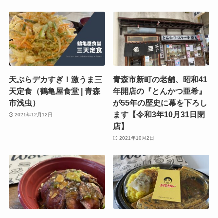
天ぷらデカすぎ！激うま三
青森市新町の老舗、昭和41
天定食（鶴亀屋食堂 | 青森
年開店の『とんかつ亜希』
市浅虫）
が55年の歴史に幕を下ろし
ます【令和3年10月31日閉
2021年12月12日
店】
2021年10月2日