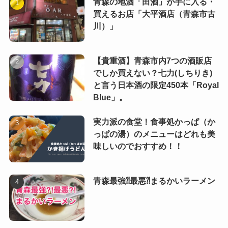
青森の地酒「田酒」が手に入る・
買えるお店「大平酒店（青森市古
川）」
【貴重酒】青森市内7つの酒販店
でしか買えない？七力(しちりき)
と言う日本酒の限定450本「Royal
Blue」。
実力派の食堂！食事処かっぱ（か
っぱの湯）のメニューはどれも美
味しいのでおすすめ！！
青森最強⁈最悪⁈まるかいラーメン