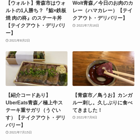
【ウォルト】青森市はウォ
Wolt青森／今日のお肉のカ
ルトの1人勝ち？『鮨×鉄板
レー（ハマカレー）【テイ
焼 肉の柊』のステーキ丼
クアウト・デリバリー】
【テイクアウト・デリバリ
2021年7月16日
ー】
2021年8月2日
【紹介コードあり】
【青森市／鳥うお】カンガ
UberEats青森／極上牛ス
ルー刺し。久しぶりに食べ
テーキ重サガリ（うぐい
てきました！
す）【テイクアウト・デリ
2021年7月9日
バリー】
2021年7月15日