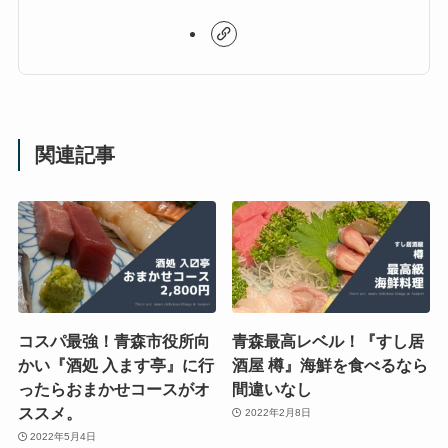
関連記事
コスパ最強！青森市役所向
青森最高レベル！『すし居
かい『酒処 入ます亭』に行
酒屋 樽』海鮮を食べるなら
ったらおまかせコースがオ
間違いなし
ススメ。
2022年2月8日
2022年5月4日