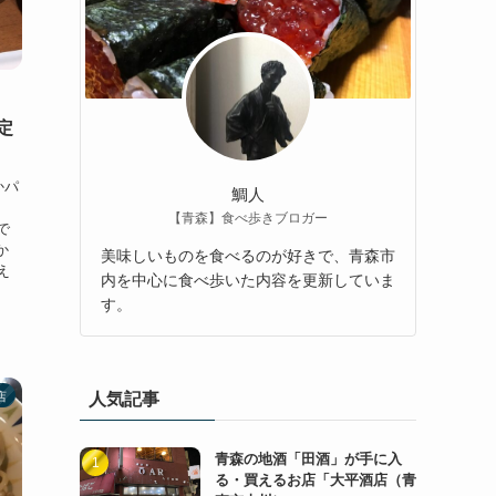
定
かパ
鯛人
【青森】食べ歩きブロガー
で
か
美味しいものを食べるのが好きで、青森市
え
内を中心に食べ歩いた内容を更新していま
す。
人気記事
店
青森の地酒「田酒」が手に入
る・買えるお店「大平酒店（青