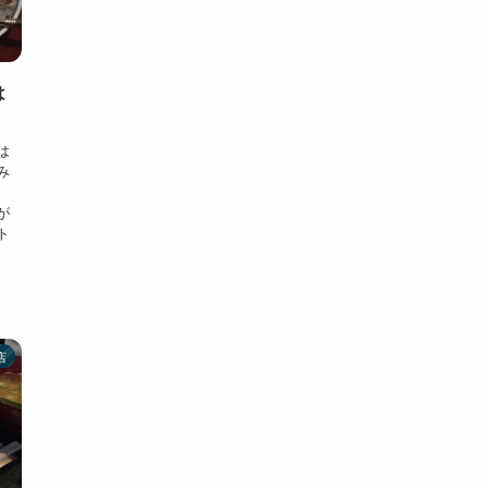
は
は
み
。
が
ト
店