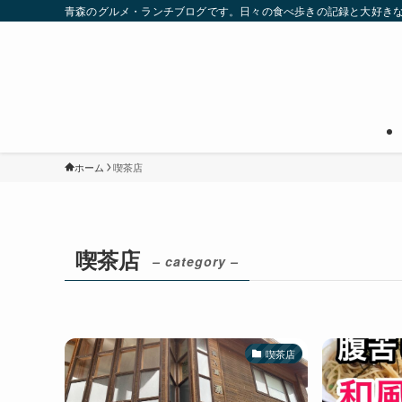
青森のグルメ・ランチブログです。日々の食べ歩きの記録と大好き
ホーム
喫茶店
喫茶店
– category –
喫茶店