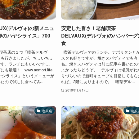
AUX(デルヴォ)の新メニュ
安定した旨さ！老舗喫茶
のハヤシライス」700
DELVAUX(デルヴォ)のハンバーグ
食
喫茶店の１つ「喫茶デルヴ
喫茶デルヴォでのランチ。ナポリタンと
日も行きましたが、ちょいちょ
スタも好きですが、焼きスパゲティでも有
です。ランチにもいいですし、
名。焼きスパゲティは前に記事を書いたの
最適！ www.aomori.life
よかったらどうぞ。 デルヴォは場所がわ
ヤシライス」というメニューが
りづらいので新町キューブを目指してもら
たので試しに食べてみ...
れば。2階にありますので。 喫茶デル...
2019年1月17日
喫茶店
喫茶