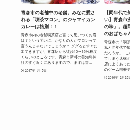
青森市の老舗中の老舗。みなに愛さ
【同年代で
れる「喫茶マロン」のジャマイカン
い】青森市
カレーは格別！！
の味」。超
のおばちゃ
青森市内の老舗喫茶店と言って思いつくお店
は？という問いに、かなりの人がマロンって
青森市の「喫
言うんじゃないでしょうか？ ググるとすぐに
私と同年代で
出てきますが、青森駅から徒歩10〜15分程度
だろうか。 こ
くらいのところです。青森市新町の善知鳥神
てしまう店構え
社のすぐ近くにありますので、まずは善...
店によくあっ
のゲーム機兼テ
2017年1月15日
2016年12月25