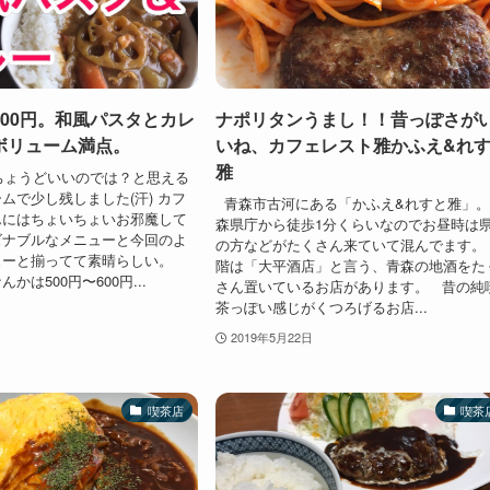
00円。和風パスタとカレ
ナポリタンうまし！！昔っぽさが
ボリューム満点。
いね、カフェレスト雅かふえ&れ
雅
ちょうどいいのでは？と思える
ムで少し残しました(汗) カフ
青森市古河にある「かふえ&れすと雅」
んにはちょいちょいお邪魔して
森県庁から徒歩1分くらいなのでお昼時は
ズナブルなメニューと今回のよ
の方などがたくさん来ていて混んでます。
ューと揃ってて素晴らしい。
階は「大平酒店」と言う、青森の地酒をた
かは500円〜600円...
さん置いているお店があります。 昔の純
茶っぽい感じがくつろげるお店...
2019年5月22日
喫茶店
喫茶