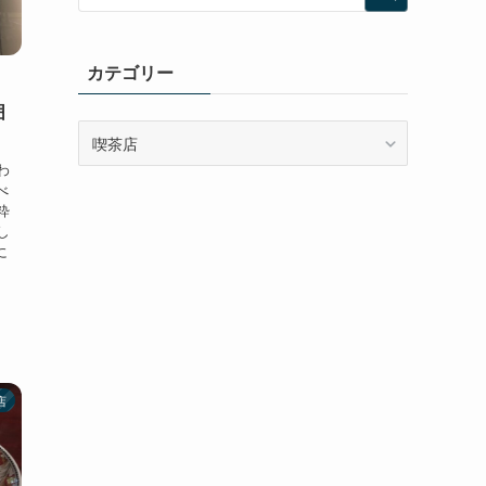
カテゴリー
囲
カ
テ
わ
ゴ
べ
リ
粋
ー
し
に
店