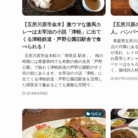
【五所川原市金木】激ウマな激馬カ
【五所川原
レーは太宰治の小説「津軽」に出て
人。ハンバ
くる津軽鉄道・芦野公園旧駅舎で食
青森県五所川
べられる！
点の片隅にあ
が流れ、レト
五所川原市金木町の「喫茶店 駅舎」。 桜の
お皿等とオシ
時期には青森県内でも有数の桜の名所「芦野
ーヒーはもち
公園」で賑わう津軽鉄道の芦野公園駅のすぐ
く、珈琲詩人特
目の前にあります。太宰治の小説「津軽」に
出てくる津軽鉄道・芦野公園旧駅舎を活用し
2017年12月3日
た喫茶店で趣あるとても素敵な空間で...
2018年3月8日
喫茶店