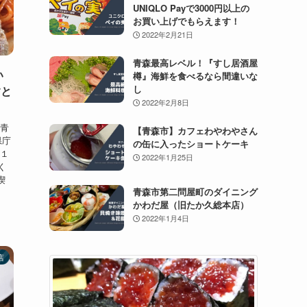
UNIQLO Payで3000円以上の
お買い上げでもらえます！
2022年2月21日
青森最高レベル！『すし居酒屋
い
樽』海鮮を食べるなら間違いな
し
すと
2022年2月8日
。青
【青森市】カフェわやわやさん
県庁
の缶に入ったショートケーキ
 １
2022年1月25日
く
喫
青森市第二問屋町のダイニング
かわだ屋（旧たか久総本店）
2022年1月4日
店