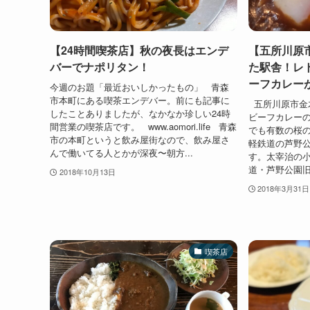
【24時間喫茶店】秋の夜長はエンデ
【五所川原
バーでナポリタン！
た駅舎！レ
ーフカレー
今週のお題「最近おいしかったもの」 青森
市本町にある喫茶エンデバー。前にも記事に
五所川原市金
したことありましたが、なかなか珍しい24時
ビーフカレーの
間営業の喫茶店です。 www.aomori.life 青森
でも有数の桜
市の本町というと飲み屋街なので、飲み屋さ
軽鉄道の芦野
んで働いてる人とかが深夜〜朝方...
す。太宰治の
道・芦野公園旧
2018年10月13日
2018年3月31日
喫茶店