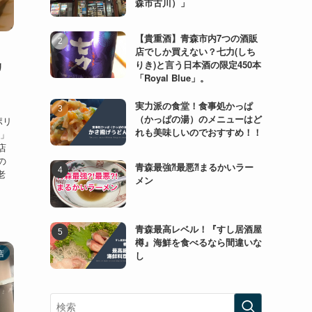
森市古川）」
【貴重酒】青森市内7つの酒販
店でしか買えない？七力(しち
りき)と言う日本酒の限定450本
リ
「Royal Blue」。
実力派の食堂！食事処かっぱ
（かっぱの湯）のメニューはど
ポリ
れも美味しいのでおすすめ！！
ン」
店
の
青森最強⁈最悪⁈まるかいラー
老
メン
青森最高レベル！『すし居酒屋
樽』海鮮を食べるなら間違いな
店
し