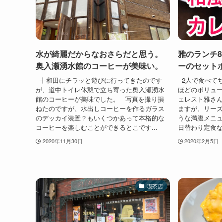
水が綺麗だからなおさらだと思う。
雅のランチ8
奥入瀬湧水館のコーヒーが美味い。
ーのセット
十和田にチラッと遊びに行ってきたのです
2人で食べて
が、道中トイレ休憩で立ち寄った奥入瀬湧水
ほどのボリュー
館のコーヒーが美味でした。 写真を撮り損
ェレスト雅さ
ねたのですが、水出しコーヒーを作るガラス
ますが、リー
のデッカイ装置？もいくつかあって本格的な
うな満腹メニ
コーヒーを楽しむことができるとこです...
日替わり定食なん
2020年11月30日
2020年2月5日
喫茶店