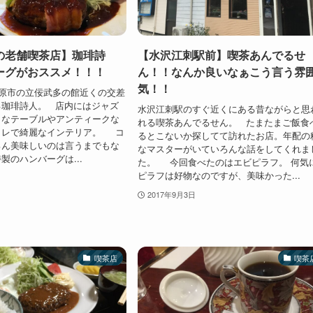
の老舗喫茶店】珈琲詩
【水沢江刺駅前】喫茶あんでるせ
ーグがおススメ！！！
ん！！なんか良いなぁこう言う雰
気！！
原市の立佞武多の館近くの交差
る珈琲詩人。 店内にはジャズ
水沢江刺駅のすぐ近くにある昔ながらと思
ロなテーブルやアンティークな
れる喫茶あんでるせん。 たまたまご飯食
ャレで綺麗なインテリア。 コ
るとこないか探してて訪れたお店。年配の
ろん美味しいのは言うまでもな
なマスターがいていろんな話をしてくれま
製のハンバーグは...
た。 今回食べたのはエビピラフ。 何気
ピラフは好物なのですが、美味かった...
2017年9月3日
喫茶店
喫茶