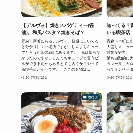
【デルヴォ】焼きスパゲティー(醤
知ってる？
油)。和風パスタ？焼きそば？
いる喫茶店
青森市新町にあるデルヴォ。普通に歩いてる
青森市本町に
と分かりにくい場所ですが、しんまちキュー
大盛りメニュー
ブと言うビルの2階にあります。 私は知らな
営業が魅力。 
かったのですが、しんまちキューブと言うビ
飯も自動的に
ルができる前からあるとても古くからやって
カレー丼！カ
る喫茶店だそうです。 ここの名物は...
ってインベーダ
2017年8月23日
2017年3月20日
喫茶店