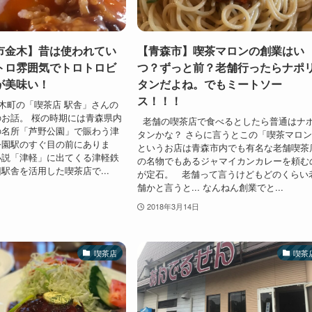
市金木】昔は使われてい
【青森市】喫茶マロンの創業はい
トロ雰囲気でトロトロビ
つ？ずっと前？老舗行ったらナポ
が美味い！
タンだよね。でもミートソー
ス！！！
木町の「喫茶店 駅舎」さんの
お話。 桜の時期には青森県内
老舗の喫茶店で食べるとしたら普通はナ
の名所「芦野公園」で賑わう津
タンかな？ さらに言うとこの「喫茶マロ
公園駅のすぐ目の前にありま
というお店は青森市内でも有名な老舗喫茶
小説「津軽」に出てくる津軽鉄
の名物でもあるジャマイカンカレーを頼む
駅舎を活用した喫茶店で...
が定石。 老舗って言うけどもどのくらい
舗かと言うと... なんねん創業でと...
2018年3月14日
喫茶店
喫茶