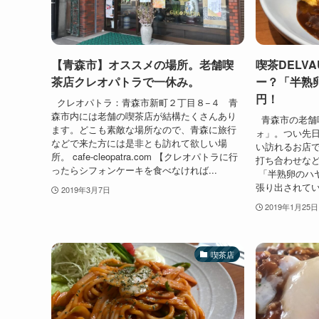
【青森市】オススメの場所。老舗喫
喫茶DELV
茶店クレオパトラで一休み。
ー？「半熟卵
円！
クレオパトラ：青森市新町２丁目８−４ 青
森市内には老舗の喫茶店が結構たくさんあり
青森市の老舗
ます。どこも素敵な場所なので、青森に旅行
ォ」。つい先
などで来た方には是非とも訪れて欲しい場
い訪れるお店
所。 cafe-cleopatra.com 【クレオパトラに行
打ち合わせなどにも
ったらシフォンケーキを食べなければ...
「半熟卵のハ
張り出されてい
2019年3月7日
2019年1月25日
喫茶店