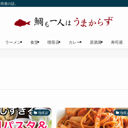
な田酒の話。
ラーメン
食堂
喫茶店
カレー
居酒屋
寿司屋
喫茶店
喫茶