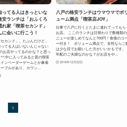
知ってる人はきっといな
八戸の格安ランチはウマウマでボ
激安ランチは「おふくろ
ューム満点「喫茶店JOY」
隠れ家「喫茶セカンド」
仕事で八戸に行くとたまに連れてってもら
んに会いに行こう！
お店。 ここのランチは日替わりで数種類
ニューが楽しめてなんと700円！食後のコ
茶セカンド」。たぶんだけど、
ー付き！ ボリューム満点で、女性ならご
知ってる人はいないんじゃない
は少な目でお願いした方がいいかもです
のお店やってるのかな？と思っ
年配のご夫婦なのかな？がお店をや...
^^;中に入ってみると昔の喫茶
たインベーダーゲームとか麻雀
2016年12月22日
ーブルがあり、カウン...
日
1