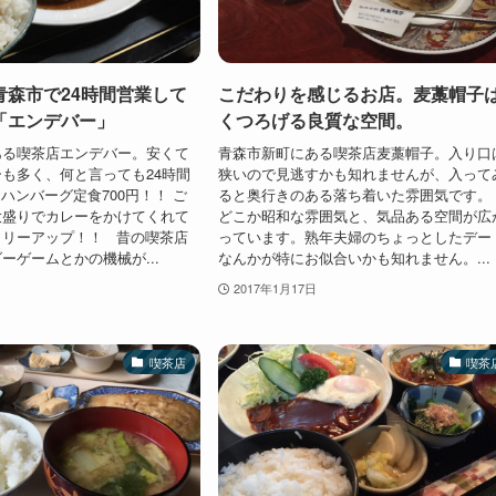
青森市で24時間営業して
こだわりを感じるお店。麦藁帽子
「エンデバー」
くつろげる良質な空間。
ある喫茶店エンデバー。安くて
青森市新町にある喫茶店麦藁帽子。入り口
も多く、何と言っても24時間
狭いので見逃すかも知れませんが、入って
ハンバーグ定食700円！！ ご
ると奥行きのある落ち着いた雰囲気です
大盛りでカレーをかけてくれて
どこか昭和な雰囲気と、気品ある空間が広
ロリーアップ！！ 昔の喫茶店
っています。熟年夫婦のちょっとしたデー
ーゲームとかの機械が...
なんかが特にお似合いかも知れません。...
2017年1月17日
喫茶店
喫茶