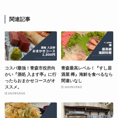
関連記事
コスパ最強！青森市役所向
青森最高レベル！『すし居
かい『酒処 入ます亭』に行
酒屋 樽』海鮮を食べるなら
ったらおまかせコースがオ
間違いなし
ススメ。
2022年2月8日
2022年5月4日