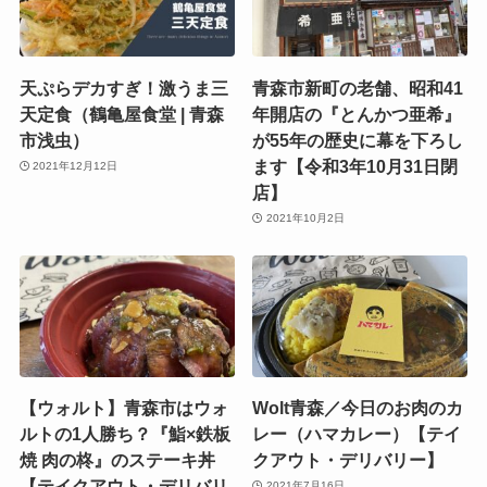
天ぷらデカすぎ！激うま三
青森市新町の老舗、昭和41
天定食（鶴亀屋食堂 | 青森
年開店の『とんかつ亜希』
市浅虫）
が55年の歴史に幕を下ろし
ます【令和3年10月31日閉
2021年12月12日
店】
2021年10月2日
【ウォルト】青森市はウォ
Wolt青森／今日のお肉のカ
ルトの1人勝ち？『鮨×鉄板
レー（ハマカレー）【テイ
焼 肉の柊』のステーキ丼
クアウト・デリバリー】
【テイクアウト・デリバリ
2021年7月16日