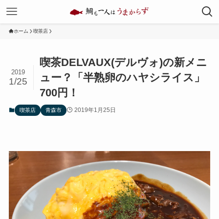
ホーム
喫茶店
喫茶DELVAUX(デルヴォ)の新メニ
2019
ュー？「半熟卵のハヤシライス」
1/25
700円！
2019年1月25日
喫茶店
青森市