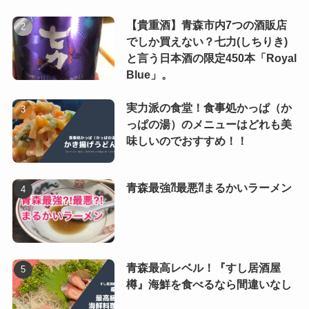
【貴重酒】青森市内7つの酒販店
でしか買えない？七力(しちりき)
と言う日本酒の限定450本「Royal
Blue」。
実力派の食堂！食事処かっぱ（か
っぱの湯）のメニューはどれも美
味しいのでおすすめ！！
青森最強⁈最悪⁈まるかいラーメン
青森最高レベル！『すし居酒屋
樽』海鮮を食べるなら間違いなし