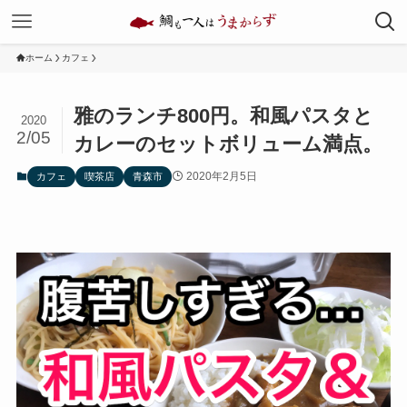
ホーム
カフェ
雅のランチ800円。和風パスタと
2020
2/05
カレーのセットボリューム満点。
2020年2月5日
カフェ
喫茶店
青森市