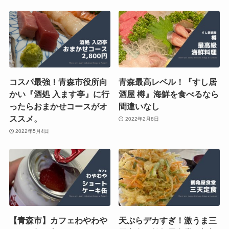
コスパ最強！青森市役所向
青森最高レベル！『すし居
かい『酒処 入ます亭』に行
酒屋 樽』海鮮を食べるなら
ったらおまかせコースがオ
間違いなし
ススメ。
2022年2月8日
2022年5月4日
【青森市】カフェわやわや
天ぷらデカすぎ！激うま三