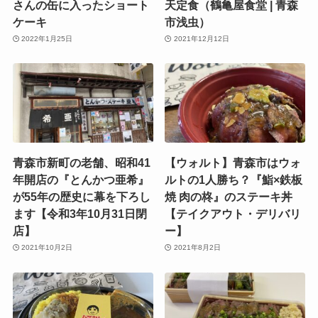
さんの缶に入ったショート
天定食（鶴亀屋食堂 | 青森
ケーキ
市浅虫）
2022年1月25日
2021年12月12日
青森市新町の老舗、昭和41
【ウォルト】青森市はウォ
年開店の『とんかつ亜希』
ルトの1人勝ち？『鮨×鉄板
が55年の歴史に幕を下ろし
焼 肉の柊』のステーキ丼
ます【令和3年10月31日閉
【テイクアウト・デリバリ
店】
ー】
2021年10月2日
2021年8月2日