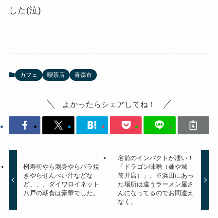
した(泣)
カフェ
喫茶店
青森市
よかったらシェアしてね！
名前のインパクトが凄い！
桝寿司やら刺身やらバラ焼
「ドラゴン味噌（麺や城
きやらせんべい汁などな
筒井店）」。※浜田にあっ
ど、、、ダイワロイネット
た場所は違うラーメン屋さ
八戸の朝食は豪華でした。
んになってるのでお間違え
なく。