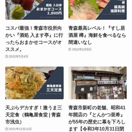
コスパ最強！青森市役所向
青森最高レベル！『すし居
かい『酒処 入ます亭』に行
酒屋 樽』海鮮を食べるなら
ったらおまかせコースがオ
間違いなし
ススメ。
2022年2月8日
2022年5月4日
天ぷらデカすぎ！激うま三
青森市新町の老舗、昭和41
天定食（鶴亀屋食堂 | 青森
年開店の『とんかつ亜希』
市浅虫）
が55年の歴史に幕を下ろし
ます【令和3年10月31日閉
2021年12月12日