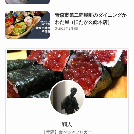
青森市第二問屋町のダイニングか
わだ屋（旧たか久総本店）
2022年1月4日
鯛人
【青森】食べ歩きブロガー