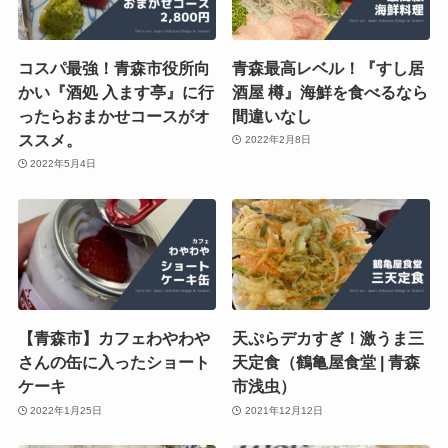
コスパ最強！青森市役所向
青森最高レベル！『すし居
かい『酒処 入ます亭』に行
酒屋 樽』海鮮を食べるなら
ったらおまかせコースがオ
間違いなし
ススメ。
2022年2月8日
2022年5月4日
【青森市】カフェわやわや
天ぷらデカすぎ！激うま三
さんの缶に入ったショート
天定食（鶴亀屋食堂 | 青森
ケーキ
市浅虫）
2022年1月25日
2021年12月12日