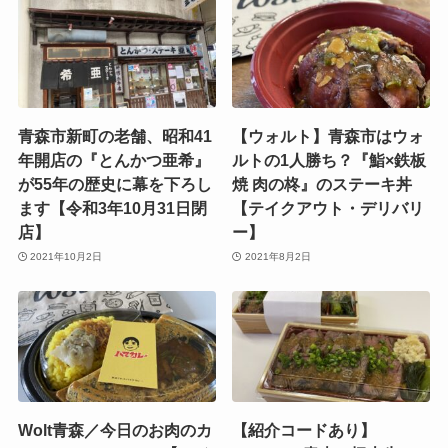
青森市新町の老舗、昭和41
【ウォルト】青森市はウォ
年開店の『とんかつ亜希』
ルトの1人勝ち？『鮨×鉄板
が55年の歴史に幕を下ろし
焼 肉の柊』のステーキ丼
ます【令和3年10月31日閉
【テイクアウト・デリバリ
店】
ー】
2021年10月2日
2021年8月2日
Wolt青森／今日のお肉のカ
【紹介コードあり】