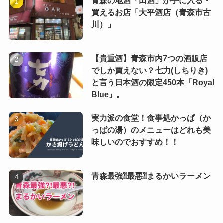
青森の地酒「田酒」が手に入る・
買えるお店「大平酒店（青森市古
川）」
【貴重酒】青森市内7つの酒販店
でしか買えない？七力(しちりき)
と言う日本酒の限定450本「Royal
Blue」。
実力派の食堂！食事処かっぱ（か
っぱの湯）のメニューはどれも美
味しいのでおすすめ！！
青森最強⁈最悪⁈まるかいラーメン