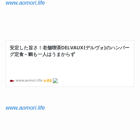
www.aomori.life
www.aomori.life