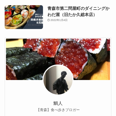
青森市第二問屋町のダイニングか
わだ屋（旧たか久総本店）
2022年1月4日
鯛人
【青森】食べ歩きブロガー