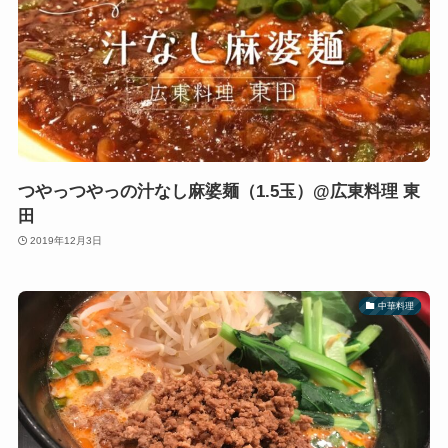
つやっつやっの汁なし麻婆麺（1.5玉）@広東料理 東
田
2019年12月3日
中華料理