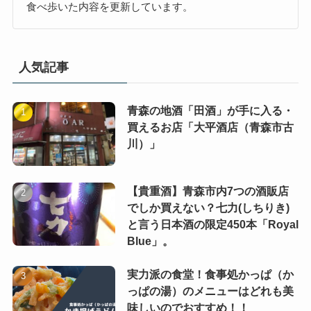
食べ歩いた内容を更新しています。
人気記事
青森の地酒「田酒」が手に入る・
買えるお店「大平酒店（青森市古
川）」
【貴重酒】青森市内7つの酒販店
でしか買えない？七力(しちりき)
と言う日本酒の限定450本「Royal
Blue」。
実力派の食堂！食事処かっぱ（か
っぱの湯）のメニューはどれも美
味しいのでおすすめ！！