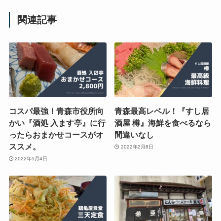
関連記事
コスパ最強！青森市役所向
青森最高レベル！『すし居
かい『酒処 入ます亭』に行
酒屋 樽』海鮮を食べるなら
ったらおまかせコースがオ
間違いなし
ススメ。
2022年2月8日
2022年5月4日