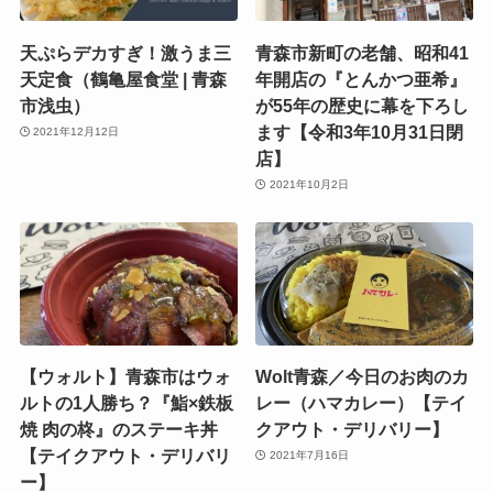
天ぷらデカすぎ！激うま三
青森市新町の老舗、昭和41
天定食（鶴亀屋食堂 | 青森
年開店の『とんかつ亜希』
市浅虫）
が55年の歴史に幕を下ろし
ます【令和3年10月31日閉
2021年12月12日
店】
2021年10月2日
【ウォルト】青森市はウォ
Wolt青森／今日のお肉のカ
ルトの1人勝ち？『鮨×鉄板
レー（ハマカレー）【テイ
焼 肉の柊』のステーキ丼
クアウト・デリバリー】
【テイクアウト・デリバリ
2021年7月16日
ー】