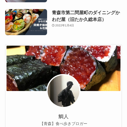
青森市第二問屋町のダイニングか
わだ屋（旧たか久総本店）
2022年1月4日
鯛人
【青森】食べ歩きブロガー