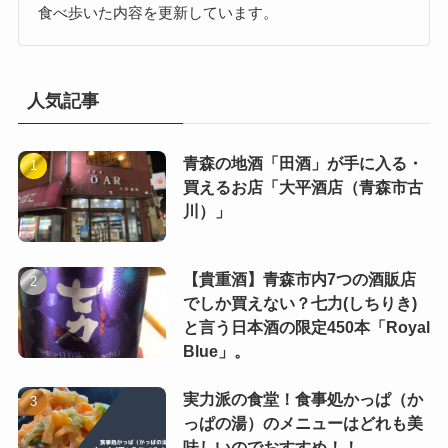
食べ歩いた内容を更新しています。
人気記事
青森の地酒「田酒」が手に入る・
買えるお店「大平酒店（青森市古
川）」
【貴重酒】青森市内7つの酒販店
でしか買えない？七力(しちりき)
と言う日本酒の限定450本「Royal
Blue」。
実力派の食堂！食事処かっぱ（か
っぱの湯）のメニューはどれも美
味しいのでおすすめ！！