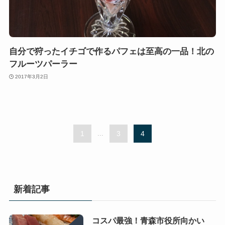
自分で狩ったイチゴで作るパフェは至高の一品！北の
フルーツパーラー
2017年3月2日
1
...
3
4
新着記事
コスパ最強！青森市役所向かい