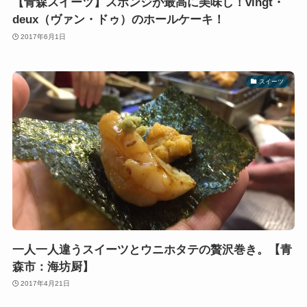
【青森スイーツ】スポンジが最高に美味し！vingt・
deux（ヴァン・ドゥ）のホールケーキ！
2017年6月1日
スイーツ
一人一人違うスイーツとウニホタテの贅沢巻き。【青
森市：海坊厨】
2017年4月21日