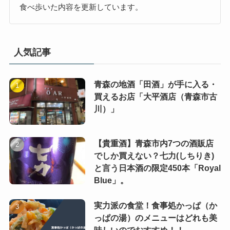
食べ歩いた内容を更新しています。
人気記事
青森の地酒「田酒」が手に入る・
買えるお店「大平酒店（青森市古
川）」
【貴重酒】青森市内7つの酒販店
でしか買えない？七力(しちりき)
と言う日本酒の限定450本「Royal
Blue」。
実力派の食堂！食事処かっぱ（か
っぱの湯）のメニューはどれも美
味しいのでおすすめ！！