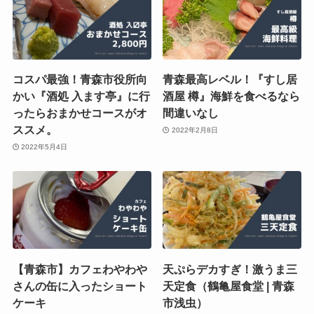
コスパ最強！青森市役所向
青森最高レベル！『すし居
かい『酒処 入ます亭』に行
酒屋 樽』海鮮を食べるなら
ったらおまかせコースがオ
間違いなし
ススメ。
2022年2月8日
2022年5月4日
【青森市】カフェわやわや
天ぷらデカすぎ！激うま三
さんの缶に入ったショート
天定食（鶴亀屋食堂 | 青森
ケーキ
市浅虫）