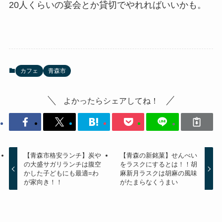
20人くらいの宴会とか貸切でやれればいいかも。
カフェ
青森市
よかったらシェアしてね！
【青森市格安ランチ】炭や
【青森の新銘菓】せんべい
の大盛サガリランチは腹空
をラスクにするとは！！胡
かした子どもにも最適=わ
麻新月ラスクは胡麻の風味
が家向き！！
がたまらなくうまい