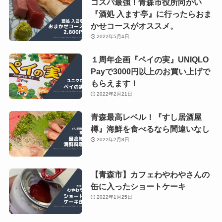
コスパ最強！青森市役所向かい
『酒処 入ます亭』に行ったらおま
かせコースがオススメ。
2022年5月4日
１周年企画『ペイの実』UNIQLO
Payで3000円以上のお買い上げで
もらえます！
2022年2月21日
青森最高レベル！『すし居酒屋
樽』海鮮を食べるなら間違いなし
2022年2月8日
【青森市】カフェわやわやさんの
缶に入ったショートケーキ
2022年1月25日