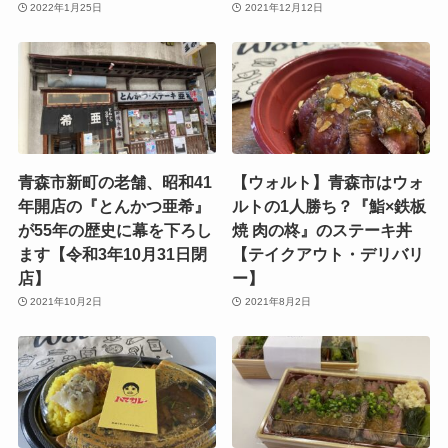
2022年1月25日
2021年12月12日
青森市新町の老舗、昭和41
【ウォルト】青森市はウォ
年開店の『とんかつ亜希』
ルトの1人勝ち？『鮨×鉄板
が55年の歴史に幕を下ろし
焼 肉の柊』のステーキ丼
ます【令和3年10月31日閉
【テイクアウト・デリバリ
店】
ー】
2021年10月2日
2021年8月2日