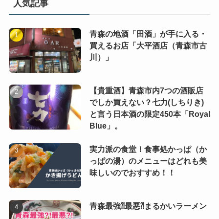
人気記事
青森の地酒「田酒」が手に入る・
買えるお店「大平酒店（青森市古
川）」
【貴重酒】青森市内7つの酒販店
でしか買えない？七力(しちりき)
と言う日本酒の限定450本「Royal
Blue」。
実力派の食堂！食事処かっぱ（か
っぱの湯）のメニューはどれも美
味しいのでおすすめ！！
青森最強⁈最悪⁈まるかいラーメン