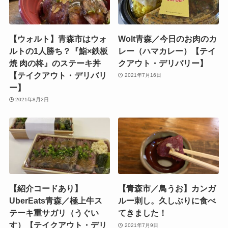
【ウォルト】青森市はウォ
Wolt青森／今日のお肉のカ
ルトの1人勝ち？『鮨×鉄板
レー（ハマカレー）【テイ
焼 肉の柊』のステーキ丼
クアウト・デリバリー】
【テイクアウト・デリバリ
2021年7月16日
ー】
2021年8月2日
【紹介コードあり】
【青森市／鳥うお】カンガ
UberEats青森／極上牛ス
ルー刺し。久しぶりに食べ
テーキ重サガリ（うぐい
てきました！
す）【テイクアウト・デリ
2021年7月9日