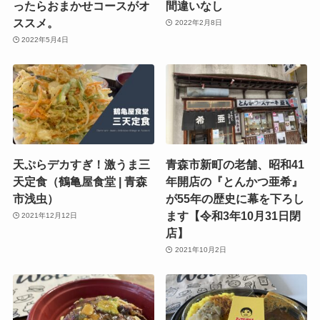
ったらおまかせコースがオ
間違いなし
ススメ。
2022年2月8日
2022年5月4日
天ぷらデカすぎ！激うま三
青森市新町の老舗、昭和41
天定食（鶴亀屋食堂 | 青森
年開店の『とんかつ亜希』
市浅虫）
が55年の歴史に幕を下ろし
ます【令和3年10月31日閉
2021年12月12日
店】
2021年10月2日