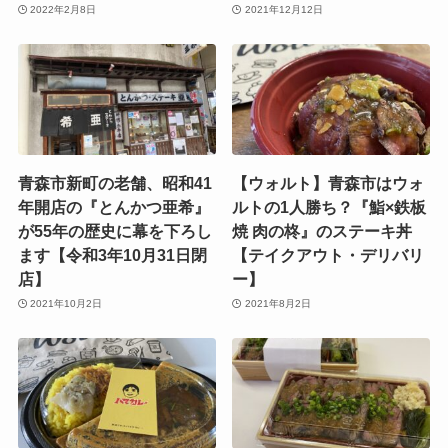
2022年2月8日
2021年12月12日
青森市新町の老舗、昭和41
【ウォルト】青森市はウォ
年開店の『とんかつ亜希』
ルトの1人勝ち？『鮨×鉄板
が55年の歴史に幕を下ろし
焼 肉の柊』のステーキ丼
ます【令和3年10月31日閉
【テイクアウト・デリバリ
店】
ー】
2021年10月2日
2021年8月2日