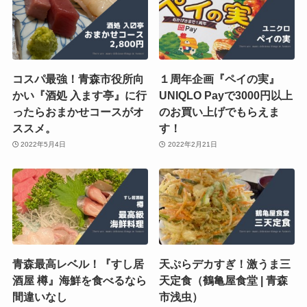
コスパ最強！青森市役所向
１周年企画『ペイの実』
かい『酒処 入ます亭』に行
UNIQLO Payで3000円以上
ったらおまかせコースがオ
のお買い上げでもらえま
ススメ。
す！
2022年5月4日
2022年2月21日
青森最高レベル！『すし居
天ぷらデカすぎ！激うま三
酒屋 樽』海鮮を食べるなら
天定食（鶴亀屋食堂 | 青森
間違いなし
市浅虫）