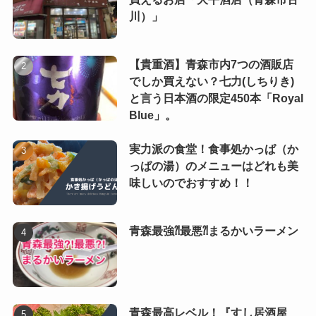
川）」
【貴重酒】青森市内7つの酒販店
でしか買えない？七力(しちりき)
と言う日本酒の限定450本「Royal
Blue」。
実力派の食堂！食事処かっぱ（か
っぱの湯）のメニューはどれも美
味しいのでおすすめ！！
青森最強⁈最悪⁈まるかいラーメン
青森最高レベル！『すし居酒屋