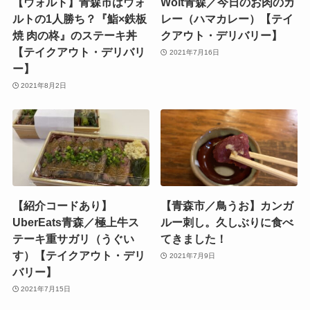
【ウォルト】青森市はウォ
Wolt青森／今日のお肉のカ
ルトの1人勝ち？『鮨×鉄板
レー（ハマカレー）【テイ
焼 肉の柊』のステーキ丼
クアウト・デリバリー】
【テイクアウト・デリバリ
2021年7月16日
ー】
2021年8月2日
【紹介コードあり】
【青森市／鳥うお】カンガ
UberEats青森／極上牛ス
ルー刺し。久しぶりに食べ
テーキ重サガリ（うぐい
てきました！
す）【テイクアウト・デリ
2021年7月9日
バリー】
2021年7月15日