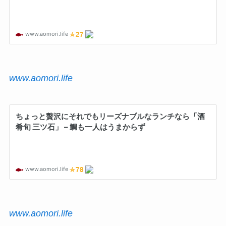
www.aomori.life
www.aomori.life