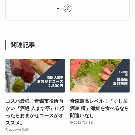
関連記事
コスパ最強！青森市役所向
青森最高レベル！『すし居
かい『酒処 入ます亭』に行
酒屋 樽』海鮮を食べるなら
ったらおまかせコースがオ
間違いなし
ススメ。
2022年2月8日
2022年5月4日