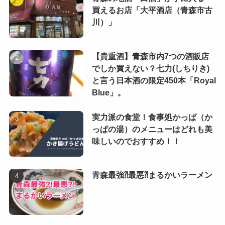
買えるお店「大平酒店（青森市古
川）」
【貴重酒】青森市内7つの酒販店
でしか買えない？七力(しちりき)
と言う日本酒の限定450本「Royal
Blue」。
実力派の食堂！食事処かっぱ（か
っぱの湯）のメニューはどれも美
味しいのでおすすめ！！
青森最強⁈最悪⁈まるかいラーメン