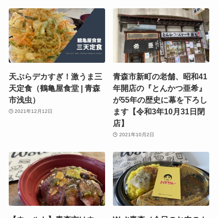
天ぷらデカすぎ！激うま三
青森市新町の老舗、昭和41
天定食（鶴亀屋食堂 | 青森
年開店の『とんかつ亜希』
市浅虫）
が55年の歴史に幕を下ろし
ます【令和3年10月31日閉
2021年12月12日
店】
2021年10月2日